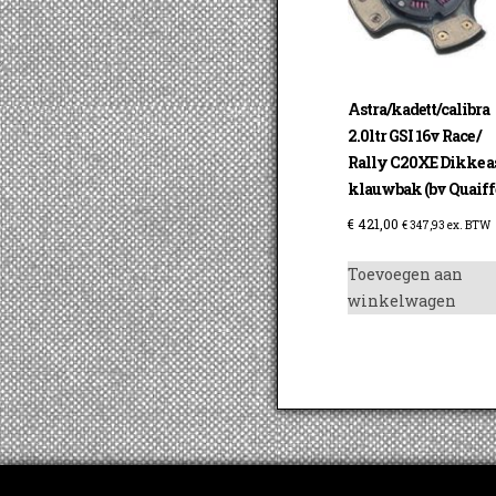
Astra/kadett/calibra
2.0ltr GSI 16v Race /
Rally C20XE Dikke a
klauwbak (bv Quaiff
€
421,00
€
347,93
ex. BTW
Toevoegen aan
winkelwagen