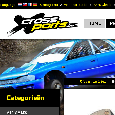
Language:
Crossparts
Vennestraat 18
2275 Gierle
//
//
/
HOME
P
U bent nu hier
H
Categorieën
ALL SALES