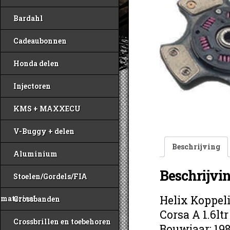
Bardahl
Cadeaubonnen
Honda delen
Injectoren
KMS + MAXXECU
V-Buggy + delen
Beschrijving
Aluminium
Beschrijvi
Stoelen/Gordels/FIA
Helix Koppel
materiaal
Crossbanden
Corsa A 1.6ltr
Crossbrillen en toebehoren
Bouwjaar: 19