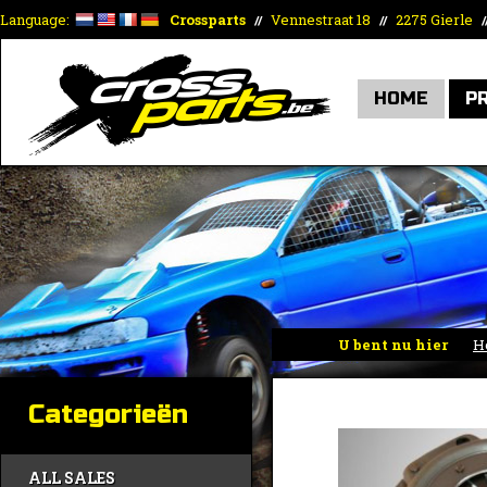
Language:
Crossparts
Vennestraat 18
2275 Gierle
//
//
/
HOME
P
U bent nu hier
H
Categorieën
ALL SALES