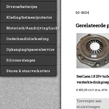
Diverse/batterijen
60-4604
Kleding/helmen/protector
Gerelateerde 
Motorisch/Aandrijving/Lucht/Benzine
Onderhoud/olie/koeling
Ophanging/spacers/service
Silicone slangen
Sturen & stuurverkorters
Seat Leon 1.8 20v turb
versterkte drukgroe
€
650,00
€
537,19
ex. BTW
Toevoegen aan
winkelwagen