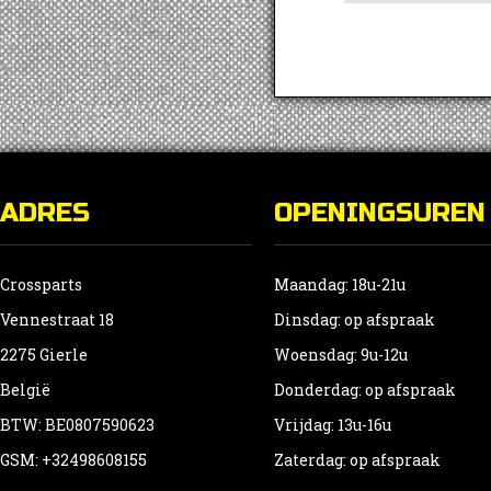
ADRES
OPENINGSUREN
Crossparts
Maandag: 18u-21u
Vennestraat 18
Dinsdag: op afspraak
2275 Gierle
Woensdag: 9u-12u
België
Donderdag: op afspraak
BTW: BE0807590623
Vrijdag: 13u-16u
GSM: +32498608155
Zaterdag: op afspraak