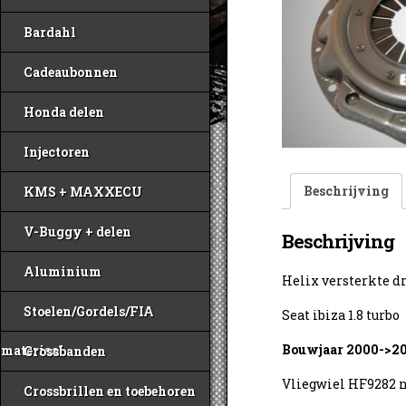
Bardahl
Cadeaubonnen
Honda delen
Injectoren
Beschrijving
KMS + MAXXECU
V-Buggy + delen
Beschrijving
Aluminium
Helix versterkte d
Stoelen/Gordels/FIA
Seat ibiza 1.8 turbo
Bouwjaar 2000->2
materiaal
Crossbanden
Vliegwiel HF9282 n
Crossbrillen en toebehoren