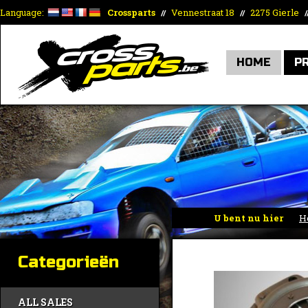
Language:
Crossparts
Vennestraat 18
2275 Gierle
//
//
/
HOME
P
U bent nu hier
H
Categorieën
ALL SALES