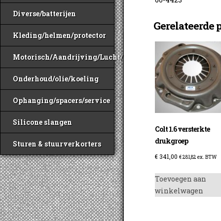
Diverse/batterijen
Gerelateerde 
Kleding/helmen/protector
Motorisch/Aandrijving/Lucht/Benzine
Onderhoud/olie/koeling
Ophanging/spacers/service
Silicone slangen
Colt 1.6 versterkte
drukgroep
Sturen & stuurverkorters
€
341,00
€
281,82
ex. BTW
Toevoegen aan
winkelwagen