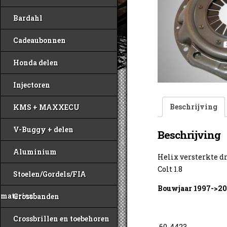
Bardahl
Cadeaubonnen
Honda delen
Injectoren
Beschrijving
KMS + MAXXECU
V-Buggy + delen
Beschrijving
Aluminium
Helix versterkte d
Colt 1.8
Stoelen/Gordels/FIA
Bouwjaar 1997->20
materiaal
Crossbanden
Crossbrillen en toebehoren
60-4423