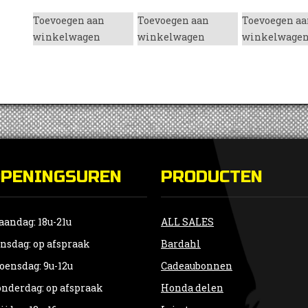
Toevoegen aan
Toevoegen aan
Toevoegen aa
winkelwagen
winkelwagen
winkelwage
OPENINGSUREN
PRODUCTEN
andag: 18u-21u
ALL SALES
nsdag: op afspraak
Bardahl
ensdag: 9u-12u
Cadeaubonnen
nderdag: op afspraak
Honda delen