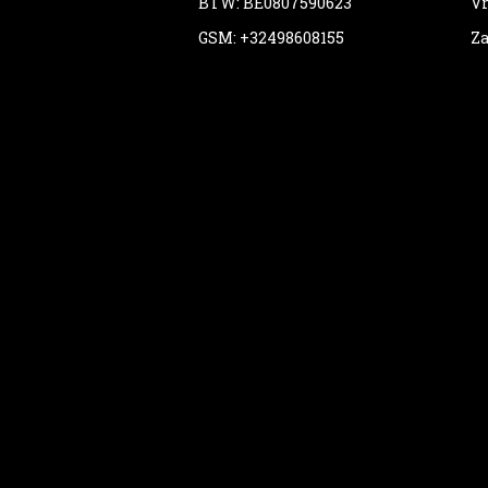
BTW: BE0807590623
Vr
GSM: +32498608155
Za