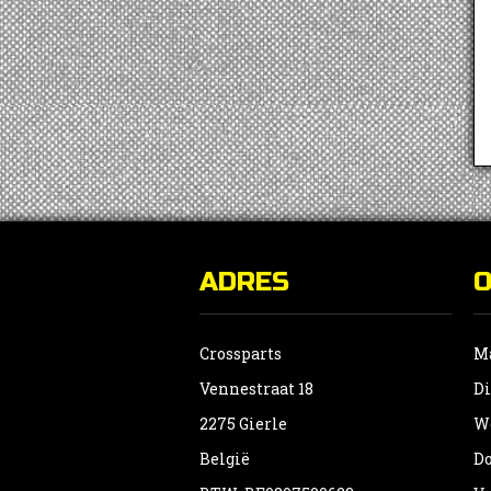
ADRES
Crossparts
Ma
Vennestraat 18
Di
2275 Gierle
Wo
België
Do