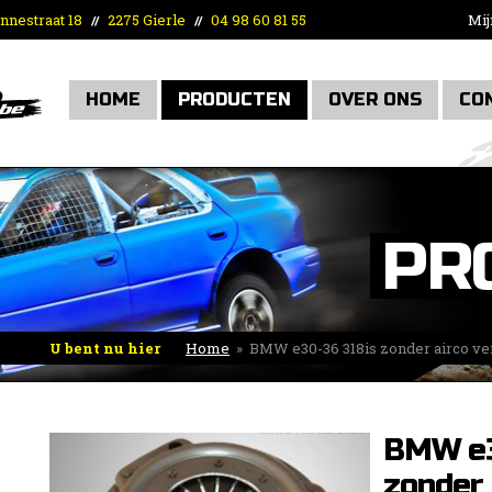
nnestraat 18
2275 Gierle
04 98 60 81 55
Mij
//
//
HOME
PRODUCTEN
OVER ONS
CO
PR
U bent nu hier
Home
»
BMW e30-36 318is zonder airco ve
BMW e3
zonder 