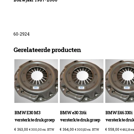
60-2924
enzine
Gerelateerde producten
BMW E30 M3
BMW e30 316i
BMW E46 330i
versterkte drukgroep
versterkte drukgroep
versterkte dru
€
363,00
€
364,00
€
558,00
€
300,00
ex. BTW
€
300,83
ex. BTW
€
461,16
ex