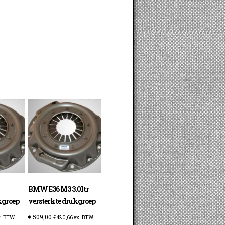
BMW E36 M3 3.0ltr
kgroep
versterkte drukgroep
€
509,00
. BTW
€
420,66
ex. BTW