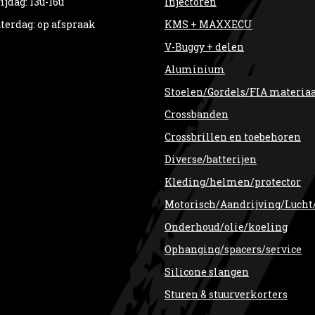
ijdag: 13u-16u
Injectoren
terdag: op afspraak
KMS + MAXXECU
V-Buggy + delen
Aluminium
Stoelen/Gordels/FIA materia
Crossbanden
Crossbrillen en toebehoren
Diverse/batterijen
Kleding/helmen/protector
Motorisch/Aandrijving/Lucht
Onderhoud/olie/koeling
Ophanging/spacers/service
Silicone slangen
Sturen & stuurverkorters