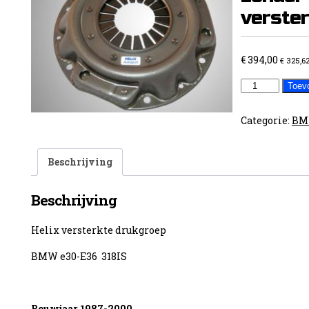
verste
€
394,00
€
325,6
BMW
Toev
e30-
36
Categorie:
B
318is
zonder
Beschrijving
airco
versterkte
Beschrijving
drukgroep
aantal
Helix versterkte drukgroep
BMW e30-E36 318IS
Bouwjaar 1987-2000