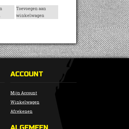
n
Toevoegen aan
n
winkelwagen
ACCOUNT
Mijn Account
Winkelwagen
Afrekenen
ALGEMEEN