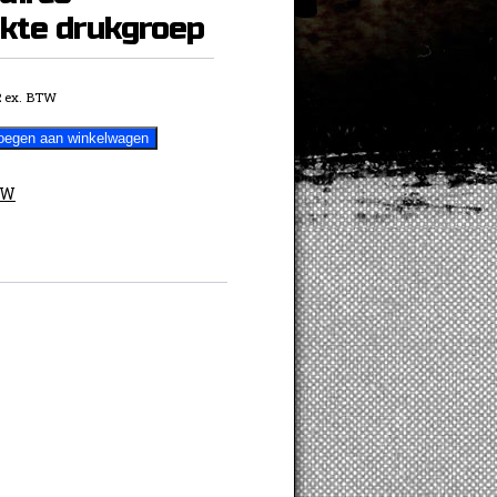
rkte drukgroep
2
ex. BTW
oegen aan winkelwagen
MW