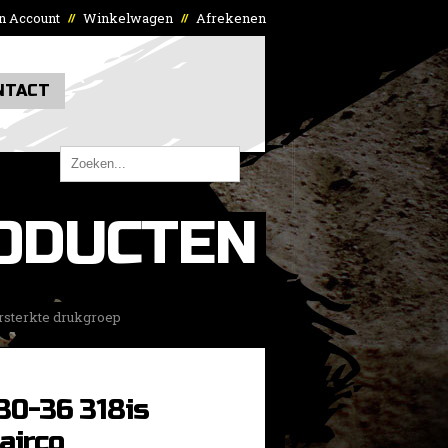
n Account
Winkelwagen
Afrekenen
//
//
NTACT
ODUCTEN
rsterkte drukgroep
0-36 318is
airco