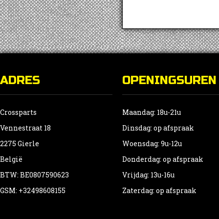
ADRES
OPENINGSUREN
Crossparts
Maandag: 18u-21u
Vennestraat 18
Dinsdag: op afspraak
2275 Gierle
Woensdag: 9u-12u
België
Donderdag: op afspraak
BTW: BE0807590623
Vrijdag: 13u-16u
GSM: +32498608155
Zaterdag: op afspraak