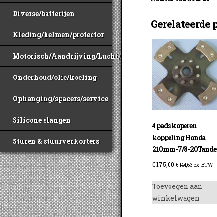
Diverse/batterijen
Gerelateerde 
Kleding/helmen/protector
Motorisch/Aandrijving/Lucht/Benzine
Onderhoud/olie/koeling
Ophanging/spacers/service
Silicone slangen
4 pads koperen
koppeling Honda
Sturen & stuurverkorters
210mm-7/8-20Tande
€
175,00
€
144,63
ex. BTW
Toevoegen aan
winkelwagen