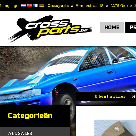
Language:
Crossparts
Vennestraat 18
2275 Gierle
//
//
/
HOME
P
U bent nu hier
H
Categorieën
ALL SALES