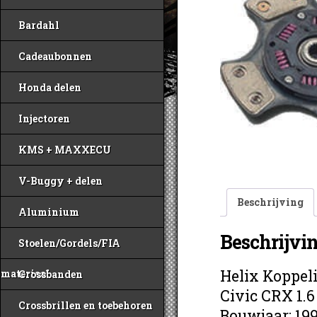
Bardahl
Cadeaubonnen
Honda delen
Injectoren
KMS + MAXXECU
V-Buggy + delen
Beschrijving
Aluminium
Beschrijvi
Stoelen/Gordels/FIA
Helix Koppel
materiaal
Crossbanden
Civic CRX 1.
Crossbrillen en toebehoren
Bouwjaar: 19