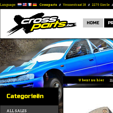
Language:
Crossparts
Vennestraat 18
2275 Gierle
//
//
/
HOME
P
U bent nu hier
H
Categorieën
ALL SALES