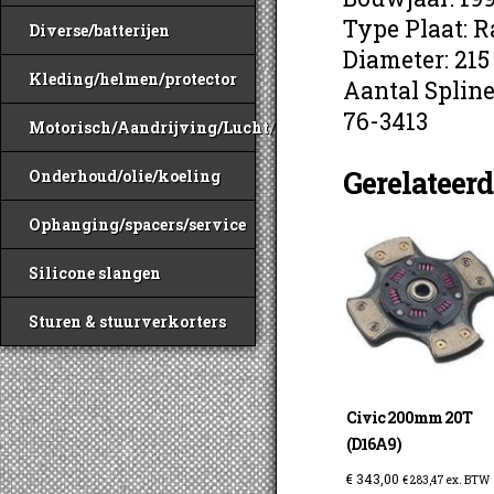
Type Plaat: R
Diverse/batterijen
Diameter: 215
Kleding/helmen/protector
Aantal Spline
76-3413
Motorisch/Aandrijving/Lucht/Benzine
Gerelateer
Onderhoud/olie/koeling
Ophanging/spacers/service
Silicone slangen
Sturen & stuurverkorters
Civic 200mm 20T
(D16A9)
€
343,00
€
283,47
ex. BTW