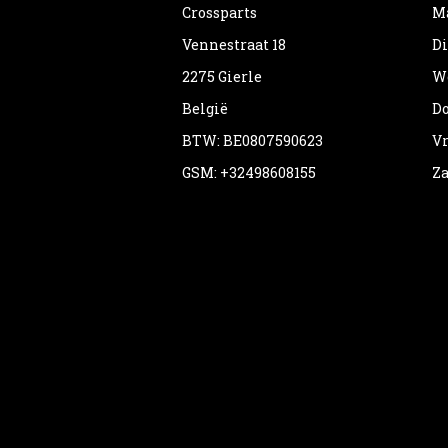
Crossparts
Ma
Vennestraat 18
Di
2275 Gierle
Wo
België
Do
BTW: BE0807590623
Vr
GSM: +32498608155
Za