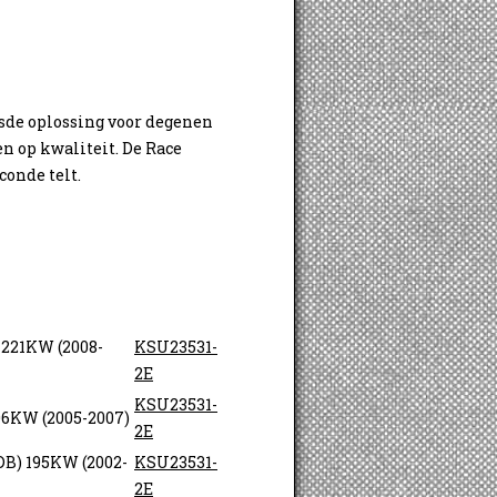
sde oplossing voor degenen
en op kwaliteit. De Race
conde telt.
221KW (2008-
KSU23531-
2E
KSU23531-
06KW (2005-2007)
2E
DB) 195KW (2002-
KSU23531-
2E