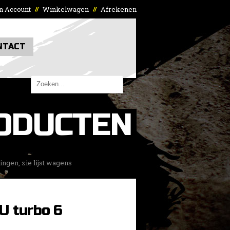
n Account
Winkelwagen
Afrekenen
//
//
NTACT
ODUCTEN
gen, zie lijst wagens
 turbo 6