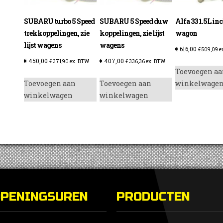
SUBARU turbo 5 Speed
SUBARU 5 Speed duw
Alfa 33 1.5L in
trekkoppelingen, zie
koppelingen, zie lijst
wagon
lijst wagens
wagens
€
616,00
€
509,09
e
€
450,00
€
407,00
€
371,90
ex. BTW
€
336,36
ex. BTW
Toevoegen aa
Toevoegen aan
Toevoegen aan
winkelwage
winkelwagen
winkelwagen
OPENINGSUREN
PRODUCTEN