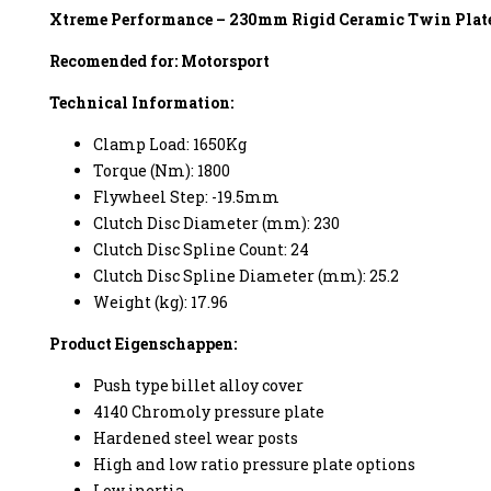
Xtreme Performance – 230mm Rigid Ceramic Twin Plate
Recomended for: Motorsport
Technical Information:
enzine
Clamp Load: 1650Kg
Torque (Nm): 1800
Flywheel Step: -19.5mm
Clutch Disc Diameter (mm): 230
Clutch Disc Spline Count: 24
Clutch Disc Spline Diameter (mm): 25.2
Weight (kg): 17.96
Product Eigenschappen:
Push type billet alloy cover
4140 Chromoly pressure plate
Hardened steel wear posts
High and low ratio pressure plate options
Low inertia