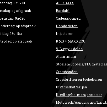
andag: 18u-21u
ALL SALES
nsdag: op afspraak
Bardahl
ensdag: 9u-12u
Cadeaubonnen
nderdag: op afspraak
Honda delen
ijdag: 13u-16u
Injectoren
terdag: op afspraak
KMS + MAXXECU
V-Buggy + delen
Aluminium
Stoelen/Gordels/FIA materia
Crossbanden
Crossbrillen en toebehoren
Diverse/batterijen
Kleding/helmen/protector
Motorisch/Aandrijving/Lucht