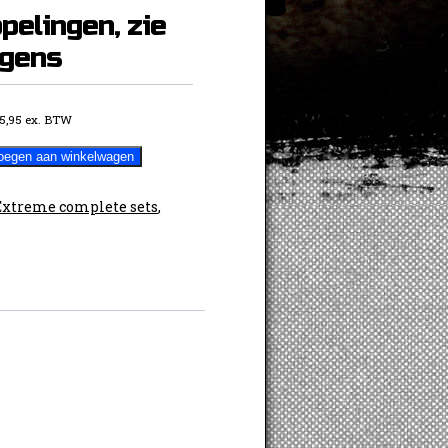
pelingen, zie
agens
5,95
ex. BTW
oegen aan winkelwagen
Extreme complete sets
,
gen,