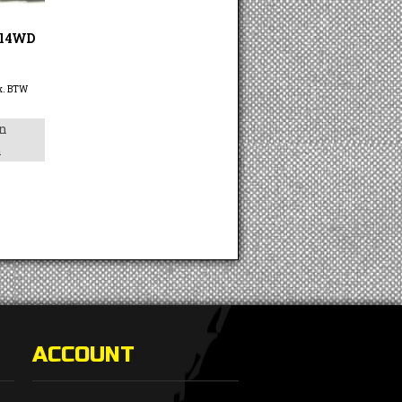
cl 4WD
x. BTW
n
n
ACCOUNT