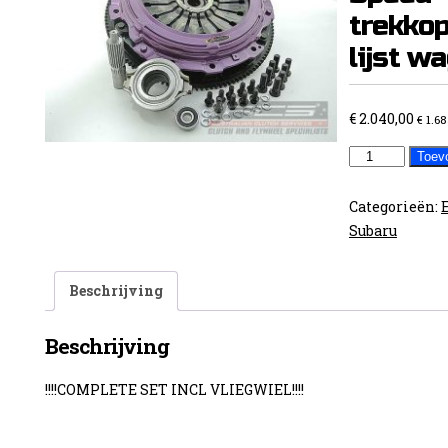
trekkop
lijst w
€
2.040,00
€
1.68
SUBARU
Toev
turbo
6
Categorieën:
Speed
Subaru
trekkoppelin
zie
Beschrijving
lijst
wagens
Beschrijving
aantal
!!!!COMPLETE SET INCL VLIEGWIEL!!!!