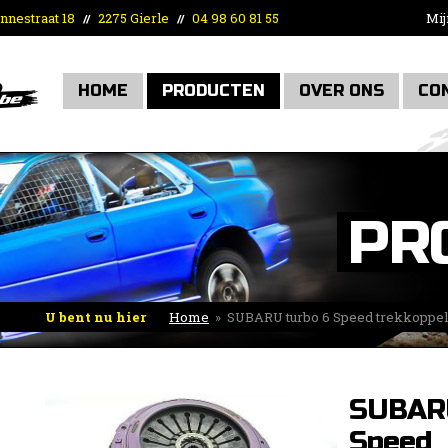
nnestraat 18
2275 Gierle
04 98 60 81 55
Mij
//
//
HOME
PRODUCTEN
OVER ONS
CO
PR
U bent nu hier
Home
»
SUBARU turbo 6 Speed trekkoppelin
SUBARU
Speed