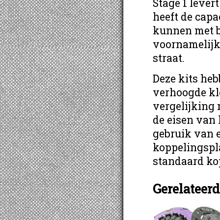
Stage 1 lever
heeft de cap
kunnen met b
voornamelijk
straat.
Deze kits he
verhoogde kl
vergelijking 
de eisen van 
gebruik van 
koppelingspla
standaard ko
Gerelateer