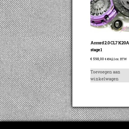
Accord 2.0 CL7 K20
stage 1
€
598,00
€
494,21
ex. BTW
Toevoegen aan
winkelwagen