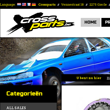
Language:
Crossparts
Vennestraat 18
2275 Gierle
//
//
/
HOME
P
U bent nu hier
H
Categorieën
ALL SALES