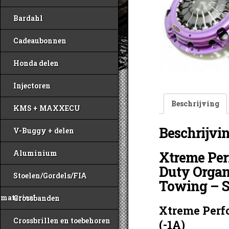
Bardahl
Cadeaubonnen
Honda delen
Injectoren
Beschrijving
KMS + MAXXECU
Beschrijvi
V-Buggy + delen
Xtreme Pe
Aluminium
Duty Organi
Stoelen/Gordels/FIA
Towing – S
materiaal
Crossbanden
Xtreme Perf
Crossbrillen en toebehoren
(-1A)