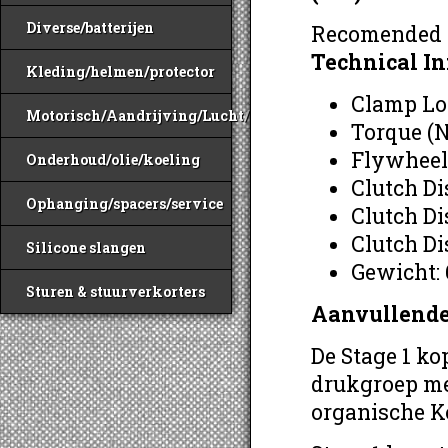
Diverse/batterijen
Recomended f
Technical I
Kleding/helmen/protector
Clamp Lo
Motorisch/Aandrijving/Lucht/Benzine
Torque (
Flywheel 
Onderhoud/olie/koeling
Clutch Di
Ophanging/spacers/service
Clutch Di
Clutch Di
Silicone slangen
Gewicht: 
Sturen & stuurverkorters
Aanvullende
De Stage 1 k
drukgroep me
organische K