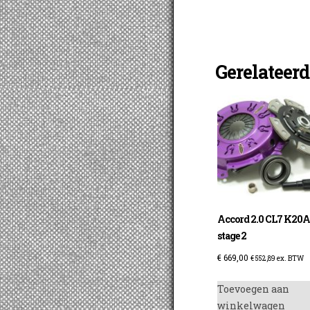
Gerelateer
Accord 2.0 CL7 K20
stage 2
€
669,00
€
552,89
ex. BTW
Toevoegen aan
winkelwagen