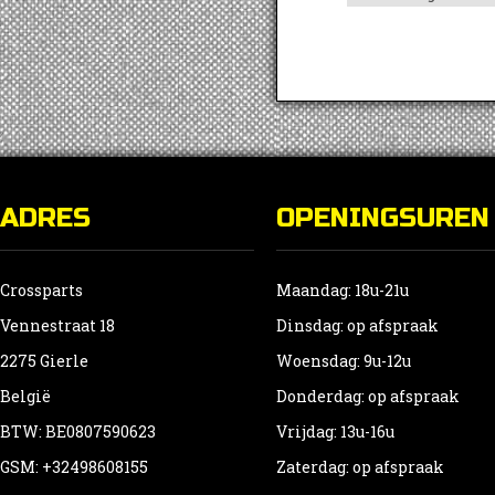
ADRES
OPENINGSUREN
Crossparts
Maandag: 18u-21u
Vennestraat 18
Dinsdag: op afspraak
2275 Gierle
Woensdag: 9u-12u
België
Donderdag: op afspraak
BTW: BE0807590623
Vrijdag: 13u-16u
GSM: +32498608155
Zaterdag: op afspraak