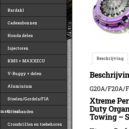
Bardahl
Cadeaubonnen
Honda delen
Injectoren
Beschrijving
KMS + MAXXECU
Beschrijvi
V-Buggy + delen
Aluminium
G20A/F20A/
Xtreme Pe
Stoelen/Gordels/FIA
Duty Organi
materiaal
Crossbanden
Towing – S
Crossbrillen en toebehoren