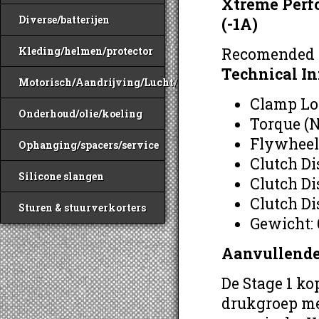
Xtreme Perf
Diverse/batterijen
(-1A)
Recomended f
Kleding/helmen/protector
Technical I
Motorisch/Aandrijving/Lucht/Benzine
Clamp Loa
Onderhoud/olie/koeling
Torque (
Flywheel
Ophanging/spacers/service
Clutch Di
Silicone slangen
Clutch Di
Clutch Di
Sturen & stuurverkorters
Gewicht: 
Aanvullende
De Stage 1 k
drukgroep me