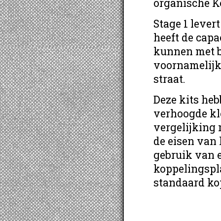
organische K
Stage 1 lever
heeft de cap
kunnen met b
voornamelijk
straat.
Deze kits he
verhoogde kl
vergelijking 
de eisen van 
gebruik van 
koppelingspla
standaard ko