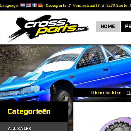
Language:
Crossparts
Vennestraat 18
2275 Gierle
//
//
/
HOME
P
U bent nu hier
H
Categorieën
ALL SALES