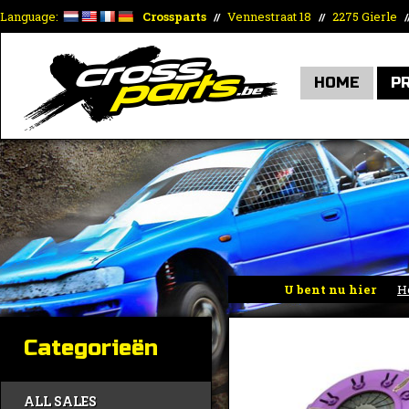
Language:
Crossparts
Vennestraat 18
2275 Gierle
//
//
/
HOME
P
U bent nu hier
H
Categorieën
ALL SALES