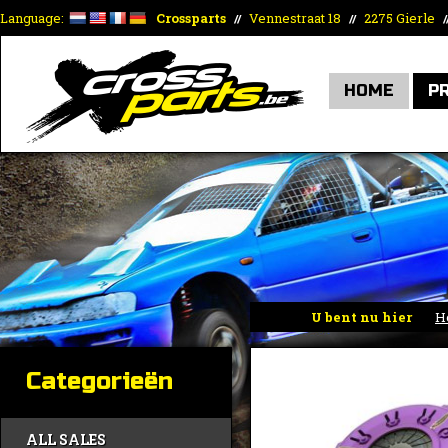
Language:
Crossparts
Vennestraat 18
2275 Gierle
//
//
/
HOME
P
U bent nu hier
H
Categorieën
ALL SALES