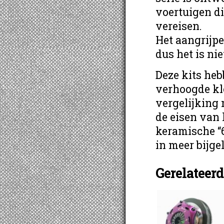
voertuigen di
vereisen.
Het aangrijpe
dus het is ni
Deze kits he
verhoogde kl
vergelijking 
de eisen van 
keramische “
in meer bijge
Gerelateer