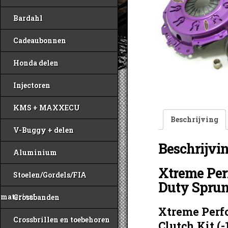
Bardahl
Cadeaubonnen
Honda delen
Injectoren
KMS + MAXXECU
Beschrijving
V-Buggy + delen
Beschrijvi
Aluminium
Xtreme Pe
Stoelen/Gordels/FIA
Duty Sprun
materiaal
Crossbanden
Xtreme Perf
Crossbrillen en toebehoren
Clutch Kit (-