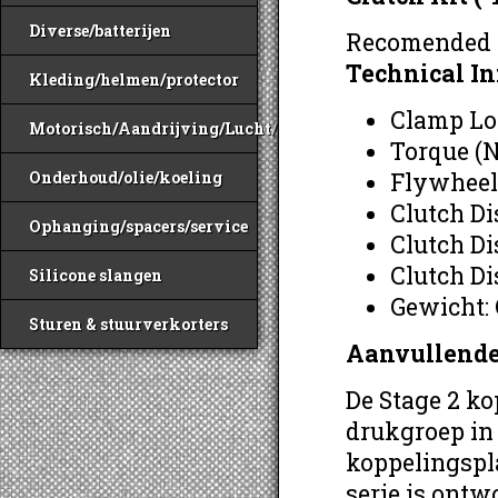
Diverse/batterijen
Recomended f
Technical I
Kleding/helmen/protector
Clamp Lo
Motorisch/Aandrijving/Lucht/Benzine
Torque (N
Flywheel
Onderhoud/olie/koeling
Clutch Di
Ophanging/spacers/service
Clutch Di
Clutch Di
Silicone slangen
Gewicht:
Sturen & stuurverkorters
Aanvullende
De Stage 2 k
drukgroep in
koppelingspla
serie is ontw