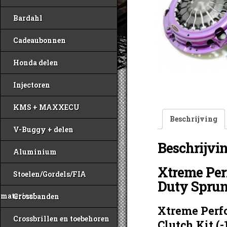
Bardahl
Cadeaubonnen
Honda delen
Injectoren
KMS + MAXXECU
Beschrijving
V-Buggy + delen
Beschrijvi
Aluminium
Xtreme Pe
Stoelen/Gordels/FIA
Duty Sprun
materiaal
Crossbanden
Xtreme Perf
Crossbrillen en toebehoren
Clutch Kit (-