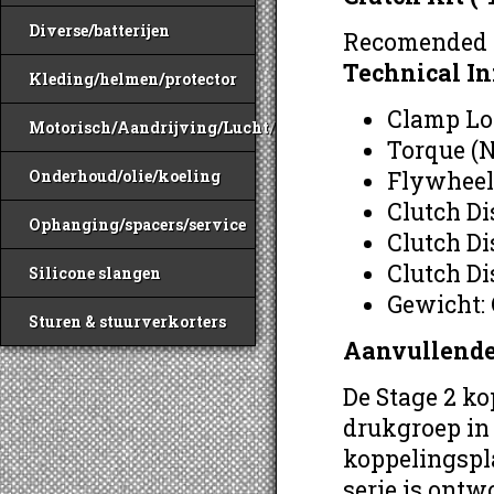
Diverse/batterijen
Recomended f
Technical I
Kleding/helmen/protector
Clamp Loa
Motorisch/Aandrijving/Lucht/Benzine
Torque (
Flywheel
Onderhoud/olie/koeling
Clutch Di
Ophanging/spacers/service
Clutch Di
Clutch Di
Silicone slangen
Gewicht:
Sturen & stuurverkorters
Aanvullende
De Stage 2 k
drukgroep in
koppelingspla
serie is ontw