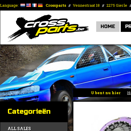
Language:
Crossparts
Vennestraat 18
2275 Gierle
//
//
/
HOME
P
U bent nu hier
H
Categorieën
ALL SALES