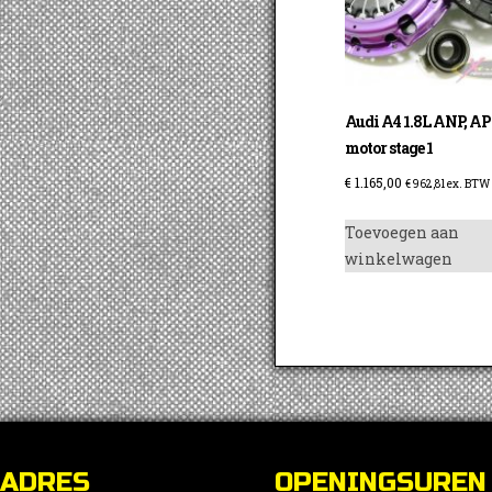
Audi A4 1.8L ANP, A
motor stage 1
€
1.165,00
€
962,81
ex. BTW
Toevoegen aan
winkelwagen
ADRES
OPENINGSUREN