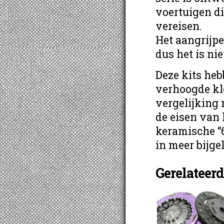
voertuigen di
vereisen.
Het aangrijpe
dus het is ni
Deze kits he
verhoogde kl
vergelijking 
de eisen van 
keramische “
in meer bijge
Gerelateer