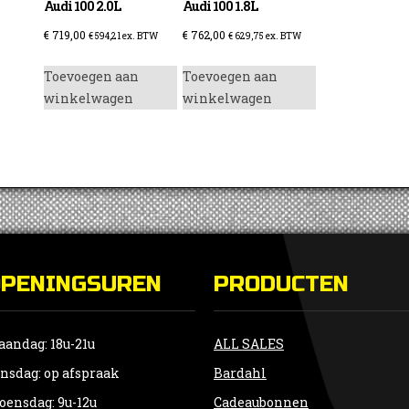
Audi 100 2.0L
Audi 100 1.8L
€
719,00
€
762,00
€
594,21
ex. BTW
€
629,75
ex. BTW
Toevoegen aan
Toevoegen aan
winkelwagen
winkelwagen
OPENINGSUREN
PRODUCTEN
andag: 18u-21u
ALL SALES
nsdag: op afspraak
Bardahl
ensdag: 9u-12u
Cadeaubonnen