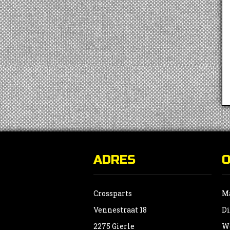
ADRES
Crossparts
Ma
Vennestraat 18
Di
2275 Gierle
Wo