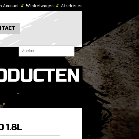
n Account
Winkelwagen
Afrekenen
//
//
NTACT
ODUCTEN
0 1.8L