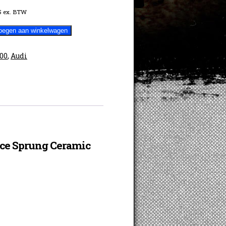
5
ex. BTW
oegen aan winkelwagen
100
,
Audi
ce Sprung Ceramic