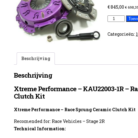
€
845,00
€
698,3
Audi
Toev
100
1.8L
Categorieën:
aantal
Beschrijving
Beschrijving
Xtreme Performance – KAU22003-1R – Ra
Clutch Kit
Xtreme Performance – Race Sprung Ceramic Clutch Kit
Recomended for: Race Vehicles – Stage 2R
Technical Information: