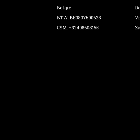
België
Do
BTW: BE0807590623
Vr
GSM: +32498608155
Za