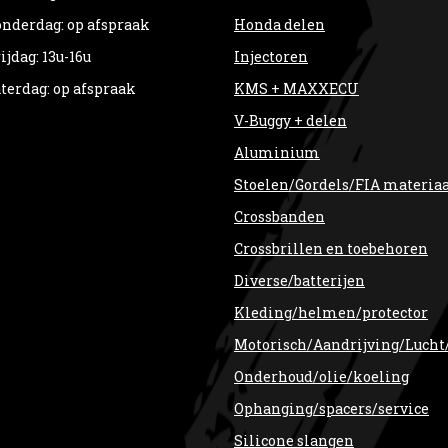
nderdag: op afspraak
Honda delen
ijdag: 13u-16u
Injectoren
terdag: op afspraak
KMS + MAXXECU
V-Buggy + delen
Aluminium
Stoelen/Gordels/FIA materia
Crossbanden
Crossbrillen en toebehoren
Diverse/batterijen
Kleding/helmen/protector
Motorisch/Aandrijving/Lucht
Onderhoud/olie/koeling
Ophanging/spacers/service
Silicone slangen