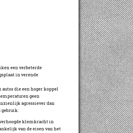
iken een verbeterde
splaat in verende
k autos die een hoger koppel
 temperaturen geen
anzienlijk agressiever dan
s gebruik.
 verhoogde klemkracht in
ankelijk van de eisen van het