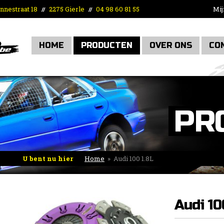
nnestraat 18
2275 Gierle
04 98 60 81 55
Mij
//
//
HOME
PRODUCTEN
OVER ONS
CO
PR
U bent nu hier
Home
»
Audi 100 1.8L
Audi 10