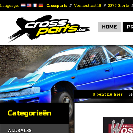
Language:
Crossparts
Vennestraat 18
2275 Gierle
//
//
/
HOME
P
U bent nu hier
H
Categorieën
ALL SALES