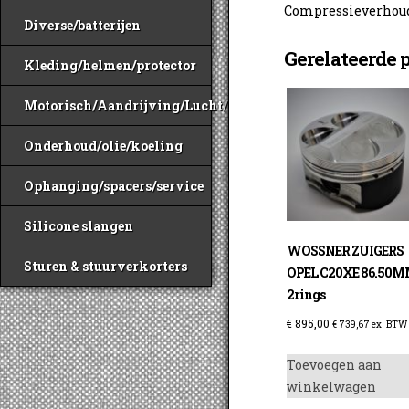
Compressieverhoudi
Diverse/batterijen
Gerelateerde 
Kleding/helmen/protector
Motorisch/Aandrijving/Lucht/Benzine
Onderhoud/olie/koeling
Ophanging/spacers/service
Silicone slangen
WOSSNER ZUIGERS
Sturen & stuurverkorters
OPEL C20XE 86.50
2rings
€
895,00
€
739,67
ex. BTW
Toevoegen aan
winkelwagen