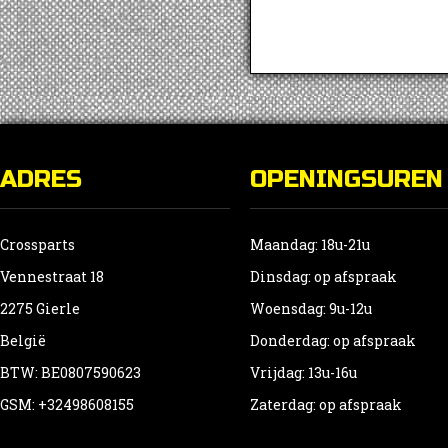
ADRES
OPENINGSUREN
Crossparts
Maandag: 18u-21u
Vennestraat 18
Dinsdag: op afspraak
2275 Gierle
Woensdag: 9u-12u
België
Donderdag: op afspraak
BTW: BE0807590623
Vrijdag: 13u-16u
GSM: +32498608155
Zaterdag: op afspraak