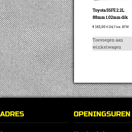
Toyota 5SFE 2.2L
88mm 1.02mm dik
€
163,00
€
134,71
ex. BTW
Toevoegen aan
winkelwagen
ADRES
OPENINGSUREN