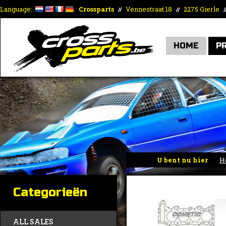
Language:
Crossparts
Vennestraat 18
2275 Gierle
//
//
/
HOME
P
U bent nu hier
H
Categorieën
ALL SALES