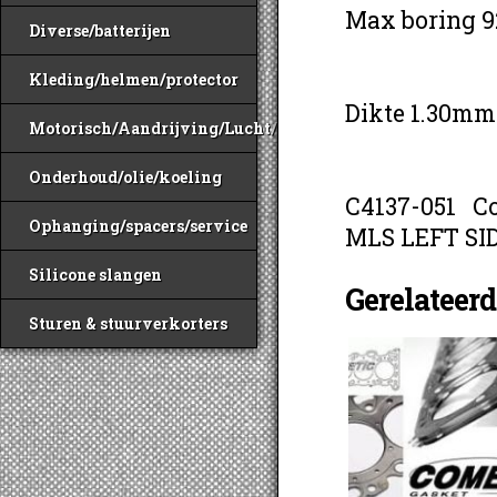
Max boring 
Diverse/batterijen
Kleding/helmen/protector
Dikte 1.30mm
Motorisch/Aandrijving/Lucht/Benzine
Onderhoud/olie/koeling
C4137-051 Co
Ophanging/spacers/service
MLS LEFT SI
Silicone slangen
Gerelateer
Sturen & stuurverkorters