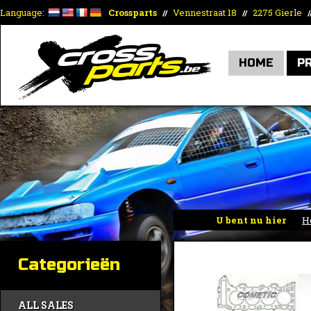
Language:
Crossparts
Vennestraat 18
2275 Gierle
//
//
/
HOME
P
U bent nu hier
H
Categorieën
ALL SALES