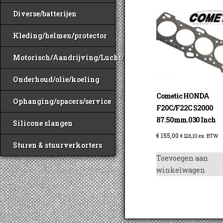
Diverse/batterijen
Kleding/helmen/protector
Motorisch/Aandrijving/Lucht/Benzine
Onderhoud/olie/koeling
Cometic HONDA
Ophanging/spacers/service
F20C/F22C S2000
87.50mm.030 Inch
Silicone slangen
€
155,00
€
128,10
ex. BTW
Sturen & stuurverkorters
Toevoegen aan
winkelwagen