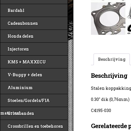
Bardahl
Cadeaubonnen
Honda delen
Injectoren
Beschrijving
KMS + MAXXECU
Beschrijving
V-Buggy + delen
Aluminium
Stalen koppakking 
0.30″ dik (0,76mm)
Stoelen/Gordels/FIA
C4195-030
materiaal
Crossbanden
Gerelateerde 
Crossbrillen en toebehoren