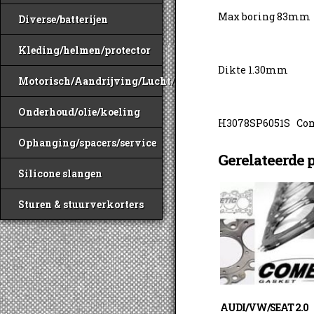
Max boring 83mm
Diverse/batterijen
Kleding/helmen/protector
Dikte 1.30mm
Motorisch/Aandrijving/Lucht/Benzine
Onderhoud/olie/koeling
H3078SP6051S Com
Ophanging/spacers/service
Gerelateerde 
Silicone slangen
Sturen & stuurverkorters
AUDI/VW/SEAT 2.0