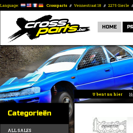
Language:
Crossparts
Vennestraat 18
2275 Gierle
//
//
/
HOME
P
U bent nu hier
H
Categorieën
ALL SALES