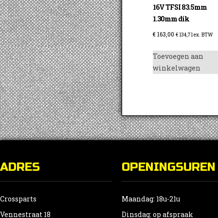
16V TFSI 83.5mm
1.30mm dik
€
163,00
€
134,71
ex. BTW
Toevoegen aan
winkelwagen
ADRES
OPENINGSUREN
Crossparts
Maandag: 18u-21u
Vennestraat 18
Dinsdag: op afspraak