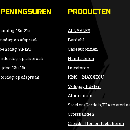
gekozen
OPENINGSUREN
PRODUCTEN
worden
op
de
andag: 18u-21u
ALL SALES
productpagina
nsdag: op afspraak
Bardahl
ensdag: 9u-12u
Cadeaubonnen
nderdag: op afspraak
Honda delen
ijdag: 13u-16u
Injectoren
terdag: op afspraak
KMS + MAXXECU
V-Buggy + delen
Aluminium
Stoelen/Gordels/FIA materia
Crossbanden
Crossbrillen en toebehoren