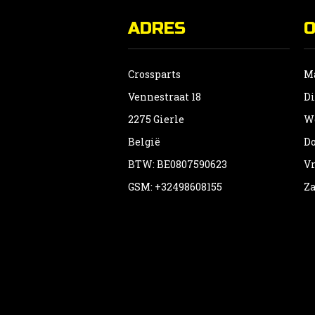
ADRES
Crossparts
Ma
Vennestraat 18
Di
2275 Gierle
Wo
België
Do
BTW: BE0807590623
Vr
GSM: +32498608155
Za