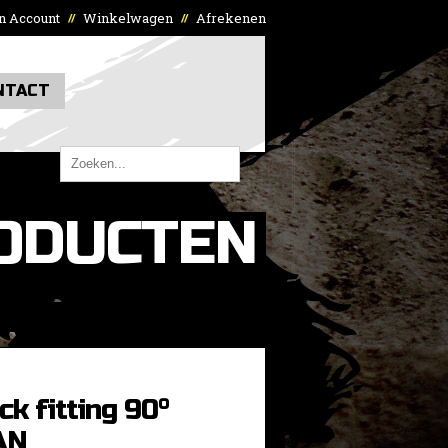
n Account
Winkelwagen
Afrekenen
//
//
NTACT
ODUCTEN
ck fitting 90°
AN