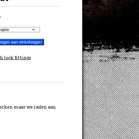
Prijsklasse:
0
€ 22,50
tot
€ 29,00
oegen aan winkelwagen
h lock fittings
 werken maar we raden aan