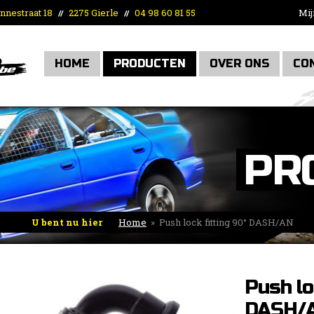
nnestraat 18
2275 Gierle
04 98 60 81 55
Mij
//
//
HOME
PRODUCTEN
OVER ONS
CO
PR
U bent nu hier
Home
»
Push lock fitting 90° DASH/AN
Push lo
DASH/