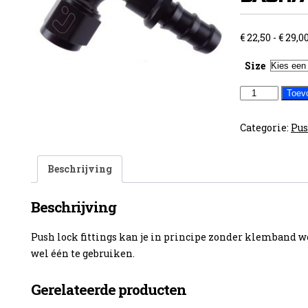
€
22,50
-
€
29,0
Size
Push
Toev
lock
fitting
Categorie:
Pus
90°
DASH/AN
Beschrijving
aantal
Beschrijving
Push lock fittings kan je in principe zonder klemband
wel één te gebruiken.
Gerelateerde producten