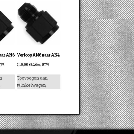
aar AN6
Verloop AN6 naar AN4
€
10,00
BTW
€
8,26
ex. BTW
n
Toevoegen aan
n
winkelwagen