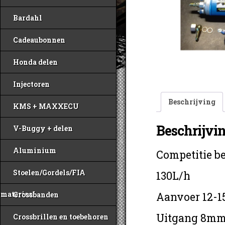
Bardahl
Cadeaubonnen
Honda delen
Injectoren
Beschrijving
KMS + MAXXECU
Beschrijvi
V-Buggy + delen
Aluminium
Competitie b
Stoelen/Gordels/FIA
130L/h
materiaal
Aanvoer 12-1
Crossbanden
Uitgang 8m
Crossbrillen en toebehoren