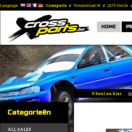
Language:
Crossparts
Vennestraat 18
2275 Gierle
//
//
/
HOME
P
U bent nu hier
H
Categorieën
ALL SALES