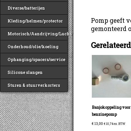
Diverse/batterijen
Pomp geeft voo
Kleding/helmen/protector
gemonteerd o
Motorisch/Aandrijving/Lucht/Benzine
Gerelateer
Onderhoud/olie/koeling
Ophanging/spacers/service
Silicone slangen
Sturen & stuurverkorters
Banjokoppeling voor
benzinepomp
€
13,00
€
10,74
ex. BTW