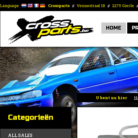
Language:
Crossparts
Vennestraat 18
2275 Gierle
//
//
/
HOME
P
U bent nu hier
H
Categorieën
ALL SALES