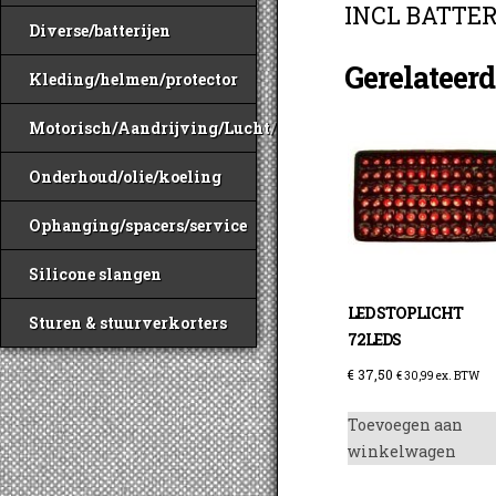
INCL BATTE
Diverse/batterijen
Gerelateer
Kleding/helmen/protector
Motorisch/Aandrijving/Lucht/Benzine
Onderhoud/olie/koeling
Ophanging/spacers/service
Silicone slangen
LED STOPLICHT
Sturen & stuurverkorters
72LEDS
€
37,50
€
30,99
ex. BTW
Toevoegen aan
winkelwagen