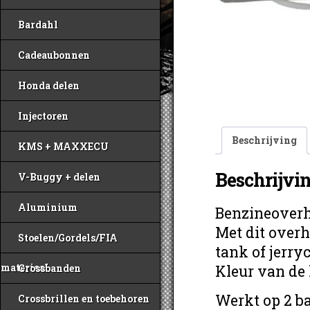
Bardahl
Cadeaubonnen
Honda delen
Injectoren
Beschrijving
KMS + MAXXECU
Beschrijvi
V-Buggy + delen
Aluminium
Benzineoverh
Met dit overh
Stoelen/Gordels/FIA
tank of jerry
materiaal
Kleur van de
Crossbanden
Werkt op 2 ba
Crossbrillen en toebehoren