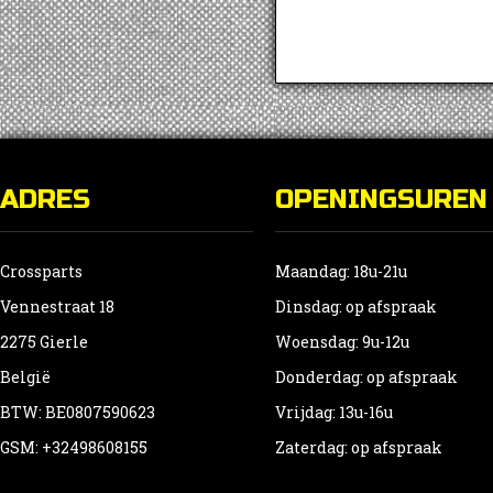
ADRES
OPENINGSUREN
Crossparts
Maandag: 18u-21u
Vennestraat 18
Dinsdag: op afspraak
2275 Gierle
Woensdag: 9u-12u
België
Donderdag: op afspraak
BTW: BE0807590623
Vrijdag: 13u-16u
GSM: +32498608155
Zaterdag: op afspraak