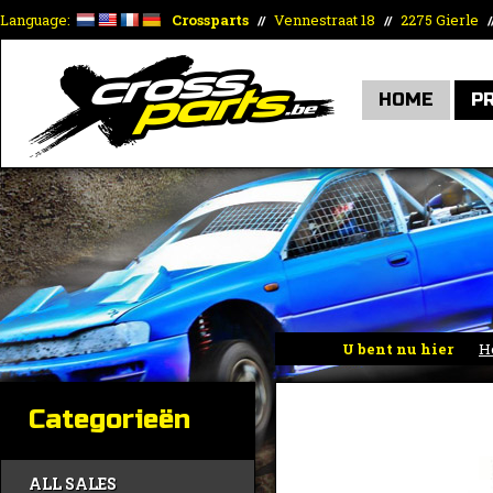
Language:
Crossparts
Vennestraat 18
2275 Gierle
//
//
/
HOME
P
U bent nu hier
H
Categorieën
ALL SALES