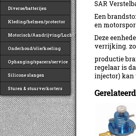
SAR Verstelb
Diverse/batterijen
Een brandsto
Kleding/helmen/protector
en motorspor
Motorisch/Aandrijving/Lucht/Benzine
Deze eenhede
verrijking. z
Onderhoud/olie/koeling
productie bra
Ophanging/spacers/service
regelaar is d
injector) ka
Silicone slangen
Sturen & stuurverkorters
Gerelateer