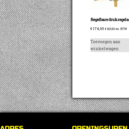
Regelbare drukregela
€
174,00
€
143,80
ex. BTW
Toevoegen aan
winkelwagen
ADRES
OPENINGSUREN