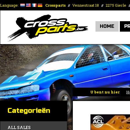
Language:
Crossparts
Vennestraat 18
2275 Gierle
//
//
/
HOME
P
U bent nu hier
H
Categorieën
ALL SALES