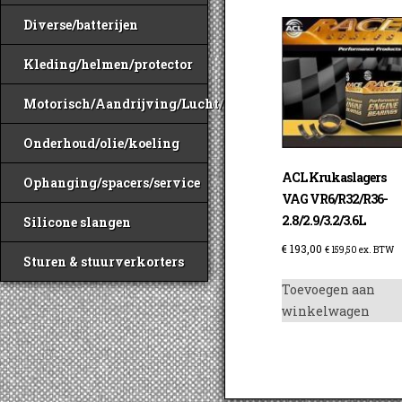
Diverse/batterijen
Kleding/helmen/protector
Motorisch/Aandrijving/Lucht/Benzine
Onderhoud/olie/koeling
ACL Krukaslagers
Ophanging/spacers/service
VAG VR6/R32/R36-
2.8/2.9/3.2/3.6L
Silicone slangen
€
193,00
€
159,50
ex. BTW
Sturen & stuurverkorters
Toevoegen aan
winkelwagen