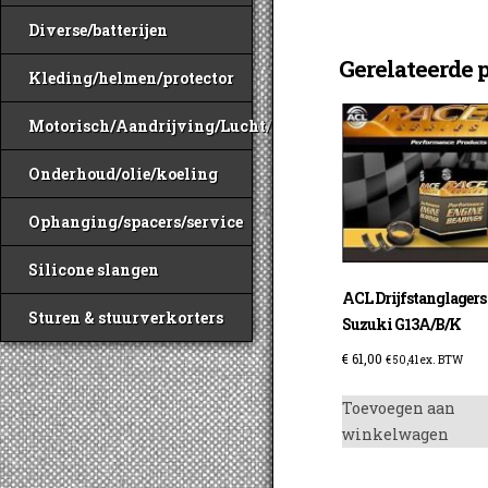
Diverse/batterijen
Gerelateerde 
Kleding/helmen/protector
Motorisch/Aandrijving/Lucht/Benzine
Onderhoud/olie/koeling
Ophanging/spacers/service
Silicone slangen
ACL Drijfstanglagers
Sturen & stuurverkorters
Suzuki G13A/B/K
€
61,00
€
50,41
ex. BTW
Toevoegen aan
winkelwagen