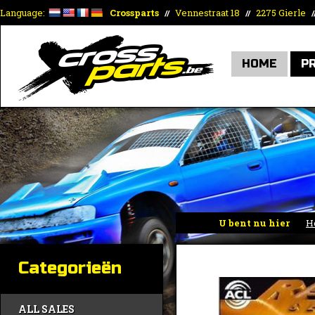
Language:
Crossparts
Vennestraat 18
2275 Gierle
//
//
/
HOME
P
U bent nu hier
H
Categorieën
ALL SALES