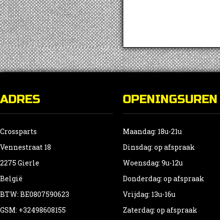
ADRES
OPENINGSUREN
Crossparts
Maandag: 18u-21u
Vennestraat 18
Dinsdag: op afspraak
2275 Gierle
Woensdag: 9u-12u
België
Donderdag: op afspraak
BTW: BE0807590623
Vrijdag: 13u-16u
GSM: +32498608155
Zaterdag: op afspraak