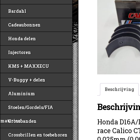
Bardahl
Cadeaubonnen
Honda delen
Injectoren
KMS + MAXXECU
V-Buggy + delen
Beschrijving
Aluminium
Beschrijvi
Stoelen/Gordels/FIA
Honda D16A/
materiaal
Crossbanden
race Calico 
Crossbrillen en toebehoren
0.025mm (0.00