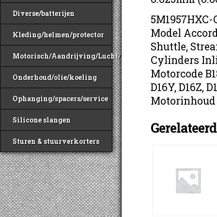
Diverse/batterijen
5M1957HXC-
Model Accord,
Kleding/helmen/protector
Shuttle, Stre
Motorisch/Aandrijving/Lucht/Benzine
Cylinders Inl
Motorcode B18
Onderhoud/olie/koeling
D16Y, D16Z, D
Ophanging/spacers/service
Motorinhoud 1.
Silicone slangen
Gerelateer
Sturen & stuurverkorters