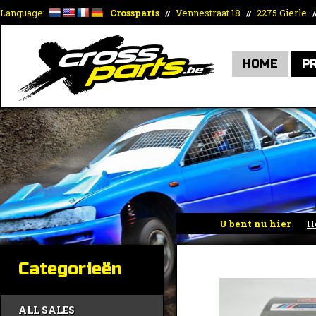
Language:
Crossparts
Vennestraat 18
2275 Gierle
//
//
/
HOME
P
U bent nu hier
H
D16A/D16Y/D16Z/H22
Categorieën
ALL SALES