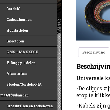
Bardahl
Cadeaubonnen
Honda delen
Injectoren
KMS + MAXXECU
Beschrijving
V-Buggy + delen
Beschrijvi
Aluminium
Universele k
Stoelen/Gordels/FIA
-De clipjes z
erop te klikke
materiaal
Crossbanden
-Kabels zijn g
Crossbrillen en toebehoren