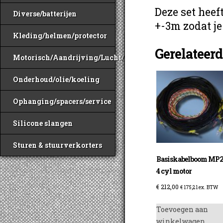
Deze set heef
Diverse/batterijen
+-3m zodat j
Kleding/helmen/protector
Gerelateer
Motorisch/Aandrijving/Lucht/Benzine
Onderhoud/olie/koeling
Ophanging/spacers/service
Silicone slangen
Sturen & stuurverkorters
Basiskabelboom MP
4 cyl motor
€
212,00
€
175,21
ex. BTW
Toevoegen aan
winkelwagen