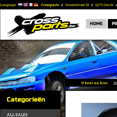
Language:
Crossparts
Vennestraat 18
2275 Gierle
//
//
/
HOME
P
U bent nu hier
H
Categorieën
ALL SALES