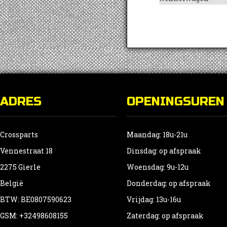
ADRES
OPENINGSUREN
Crossparts
Maandag: 18u-21u
Vennestraat 18
Dinsdag: op afspraak
2275 Gierle
Woensdag: 9u-12u
België
Donderdag: op afspraak
BTW: BE0807590623
Vrijdag: 13u-16u
GSM: +32498608155
Zaterdag: op afspraak