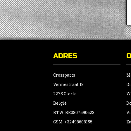
ADRES
Crossparts
Ma
Vennestraat 18
Di
2275 Gierle
Wo
België
Do
BTW: BE0807590623
Vr
GSM: +32498608155
Za