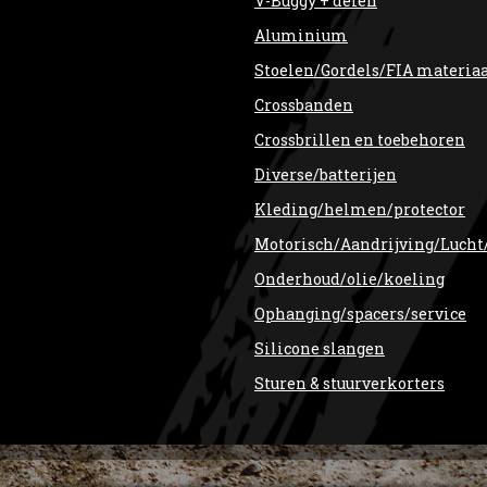
V-Buggy + delen
Aluminium
Stoelen/Gordels/FIA materia
Crossbanden
Crossbrillen en toebehoren
Diverse/batterijen
Kleding/helmen/protector
Motorisch/Aandrijving/Lucht
Onderhoud/olie/koeling
Ophanging/spacers/service
Silicone slangen
Sturen & stuurverkorters