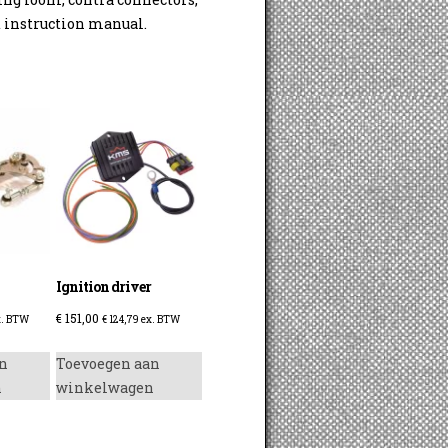
 instruction manual.
Ignition driver
€
151,00
. BTW
€
124,79
ex. BTW
n
Toevoegen aan
n
winkelwagen