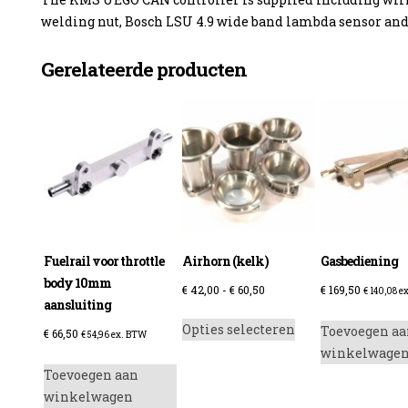
welding nut, Bosch LSU 4.9 wide band lambda sensor and
Gerelateerde producten
Fuelrail voor throttle
Airhorn (kelk)
Gasbediening
body 10mm
Prijsklasse:
€
42,00
-
€
60,50
€
169,50
€
140,08
ex
aansluiting
€ 42,00
Dit
Opties selecteren
Toevoegen aa
tot
€
66,50
product
€
54,96
ex. BTW
winkelwage
€ 60,50
heeft
Toevoegen aan
meerdere
winkelwagen
variaties.