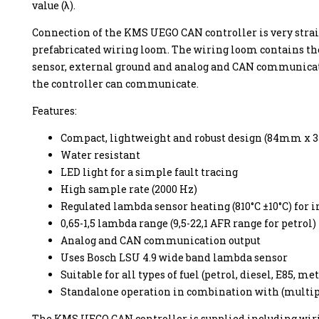
value (λ).
Connection of the KMS UEGO CAN controller is very strai
prefabricated wiring loom. The wiring loom contains th
sensor, external ground and analog and CAN communica
enzine
the controller can communicate.
Features:
Compact, lightweight and robust design (84mm 
Water resistant
LED light for a simple fault tracing
High sample rate (2000 Hz)
Regulated lambda sensor heating (810°C ±10°C) for 
0,65-1,5 lambda range (9,5-22,1 AFR range for petrol)
Analog and CAN communication output
Uses Bosch LSU 4.9 wide band lambda sensor
Suitable for all types of fuel (petrol, diesel, E85, met
Standalone operation in combination with (multi
The KMS UEGO CAN controller is supplied including wiri