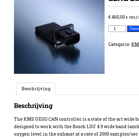
€
460,00
€
380,1
Uego
Toev
Can
controllerset
Categorie:
KMS
aantal
Beschrijving
Beschrijving
The KMS UEGO CAN controller is a state of the art wide 
designed to work with the Bosch LSU 4.9 wide band lamb
oxygen level in the exhaust at a rate of 2000 samples/sec