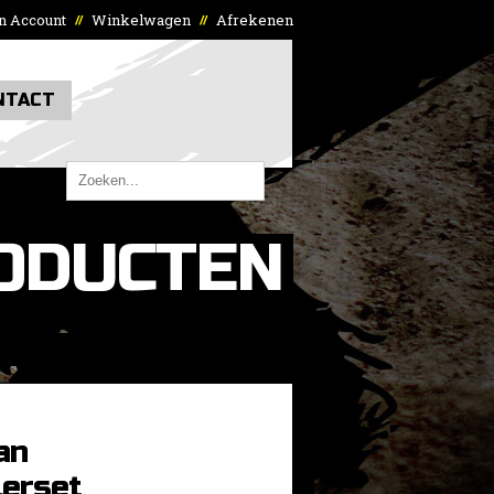
n Account
Winkelwagen
Afrekenen
//
//
NTACT
ODUCTEN
an
lerset