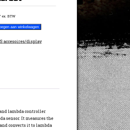
7
ex. BTW
oegen aan winkelwagen
 accesoires/display
band lambda controller
da sensor. It measures the
 and converts it to lambda