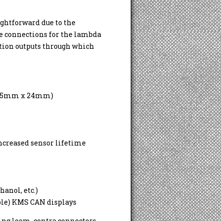
ghtforward due to the
e connections for the lambda
tion outputs through which
x 35mm x 24mm)
increased sensor lifetime
hanol, etc.)
ple) KMS CAN displays
ng loom, contra connectors,