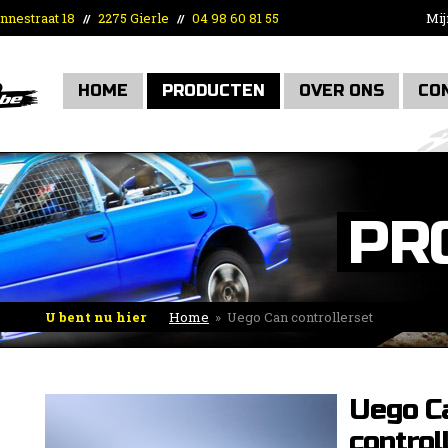
nnestraat 18
2275 Gierle
04 98 60 81 55
Mij
//
//
HOME
PRODUCTEN
OVER ONS
CO
PR
U bent nu hier
Home
»
Uego Can controllerset
Uego C
control