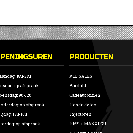
Deze
optie
kan
gekozen
worden
op
de
OPENINGSUREN
PRODUCTEN
productpagina
andag: 18u-21u
ALL SALES
nsdag: op afspraak
Bardahl
ensdag: 9u-12u
Cadeaubonnen
nderdag: op afspraak
Honda delen
ijdag: 13u-16u
Injectoren
terdag: op afspraak
KMS + MAXXECU