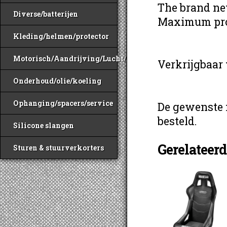
The brand new
Diverse/batterijen
Maximum prot
Kleding/helmen/protector
Motorisch/Aandrijving/Lucht/Benzine
Verkrijgbaar
Onderhoud/olie/koeling
Ophanging/spacers/service
De gewenste 
besteld.
Silicone slangen
Gerelateer
Sturen & stuurverkorters