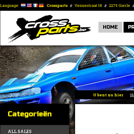
Language:
Crossparts
Vennestraat 18
2275 Gierle
//
//
/
HOME
P
U bent nu hier
H
Categorieën
ALL SALES