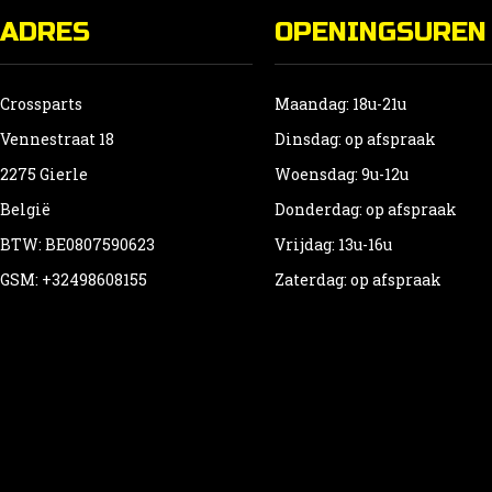
g
ADRES
OPENINGSUREN
w
o
d
Crossparts
Maandag: 18u-21u
p
Vennestraat 18
Dinsdag: op afspraak
2275 Gierle
Woensdag: 9u-12u
België
Donderdag: op afspraak
BTW: BE0807590623
Vrijdag: 13u-16u
GSM: +32498608155
Zaterdag: op afspraak