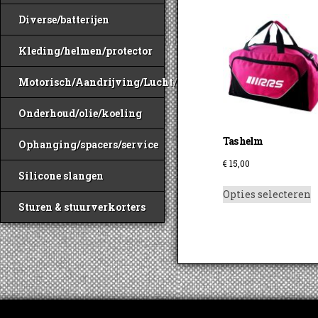
Diverse/batterijen
Kleding/helmen/protector
Motorisch/Aandrijving/Lucht/Benzine
Onderhoud/olie/koeling
Tas helm
Ophanging/spacers/service
€
15,00
Silicone slangen
D
Opties selecteren
p
Sturen & stuurverkorters
h
m
v
D
o
k