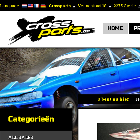
Language:
Crossparts
Vennestraat 18
2275 Gierle
//
//
/
HOME
P
U bent nu hier
H
Categorieën
ALL SALES