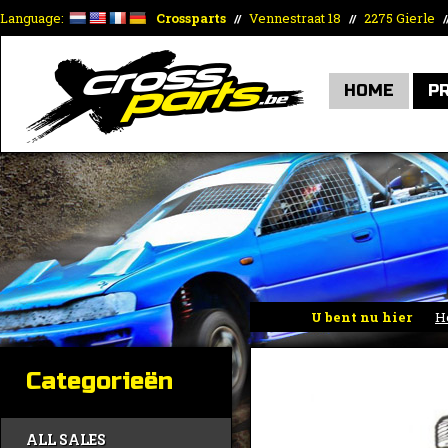
Language:
Crossparts
Vennestraat 18
2275 Gierle
//
//
/
HOME
P
U bent nu hier
H
Categorieën
ALL SALES