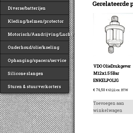
Gerelateerde 
Diverse/batterijen
Kleding/helmen/protector
Motorisch/Aandrijving/Lucht/Benzine
Onderhoud/olie/koeling
Ophanging/spacers/service
VDO OlieDrukgever
M12x1.5 5Bar
Silicone slangen
ENKELPOLIG
Sturen & stuurverkorters
€
76,50
€
63,22
ex. BTW
Toevoegen aan
winkelwagen