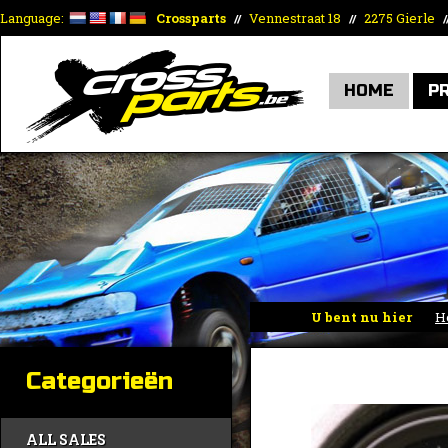
Language:
Crossparts
Vennestraat 18
2275 Gierle
//
//
/
HOME
P
U bent nu hier
H
Categorieën
ALL SALES