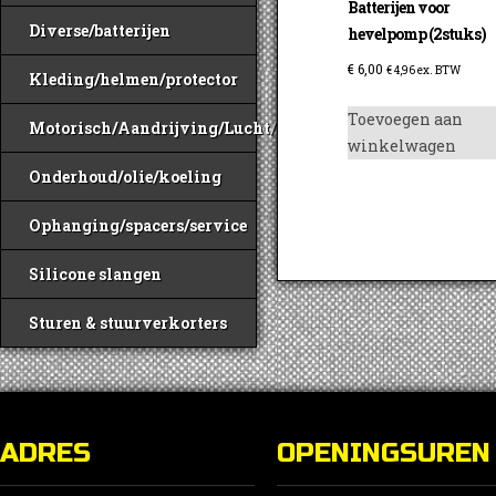
Batterijen voor
Diverse/batterijen
hevelpomp (2stuks)
€
6,00
€
4,96
ex. BTW
Kleding/helmen/protector
Toevoegen aan
Motorisch/Aandrijving/Lucht/Benzine
winkelwagen
Onderhoud/olie/koeling
Ophanging/spacers/service
Silicone slangen
Sturen & stuurverkorters
ADRES
OPENINGSUREN