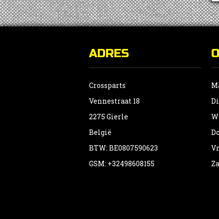
ADRES
Crossparts
Ma
Vennestraat 18
Di
2275 Gierle
Wo
België
Do
BTW: BE0807590623
Vr
GSM: +32498608155
Za