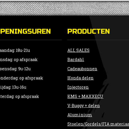
optie
kan
gekozen
worden
OPENINGSUREN
op
PRODUCTEN
de
productpagina
andag: 18u-21u
ALL SALES
nsdag: op afspraak
Bardahl
ensdag: 9u-12u
Cadeaubonnen
nderdag: op afspraak
Honda delen
ijdag: 13u-16u
Injectoren
terdag: op afspraak
KMS + MAXXECU
V-Buggy + delen
Aluminium
Stoelen/Gordels/FIA materia