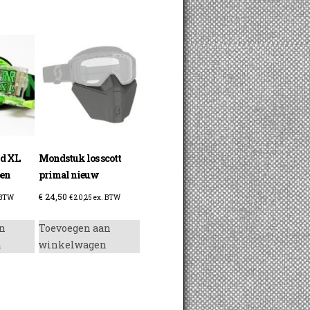
id XL
Mondstuk los scott
oen
primal nieuw
€
24,50
 BTW
€
20,25
ex. BTW
n
Toevoegen aan
n
winkelwagen