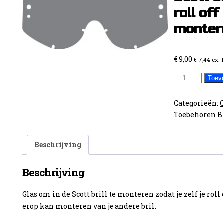
roll off
monter
€
9,00
€
7,44
ex.
Smoked
Toev
Glas
voor
Categorieën:
Scott
Toebehoren B
safari
om
Beschrijving
zelf
je
Beschrijving
roll
off
Glas om in de Scott brill te monteren zodat je zelf je roll
op
erop kan monteren van je andere bril.
te
monteren