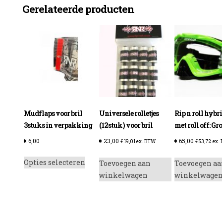
Gerelateerde producten
aantal
enzine
Mudflaps voor bril
Universele rolletjes
Rip n roll hybr
3stuks in verpakking
(12stuk) voor bril
met roll off: Gr
€
6,00
€
23,00
€
65,00
€
19,01
ex. BTW
€
53,72
ex.
Dit
Opties selecteren
Toevoegen aan
Toevoegen aa
product
winkelwagen
winkelwage
heeft
meerdere
variaties.
Deze