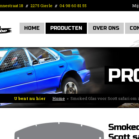
nnestraat 18
2275 Gierle
04 98 60 81 55
Mij
//
//
HOME
PRODUCTEN
OVER ONS
CO
PR
U bent nu hier
Home
»
Smoked Glas voor Scott safari om ze
Smoked
Scott s