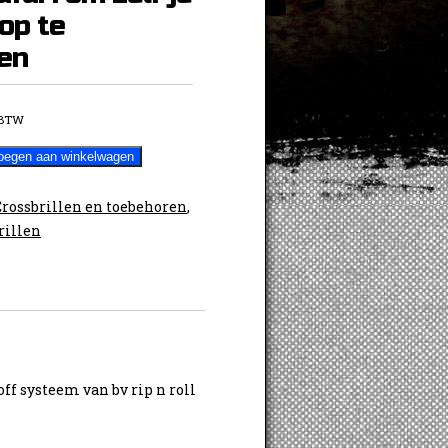
 op te
en
 BTW
oegen aan winkelwagen
Crossbrillen en toebehoren
,
rillen
 off systeem van bv rip n roll