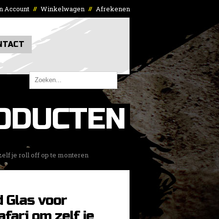
n Account
Winkelwagen
Afrekenen
//
//
NTACT
ODUCTEN
lf je roll off op te monteren
 Glas voor
afari om zelf je