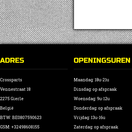
ADRES
OPENINGSUREN
Crossparts
Maandag: 18u-21u
Vennestraat 18
Dinsdag: op afspraak
2275 Gierle
Woensdag: 9u-12u
België
Donderdag: op afspraak
BTW: BE0807590623
Vrijdag: 13u-16u
GSM: +32498608155
Zaterdag: op afspraak