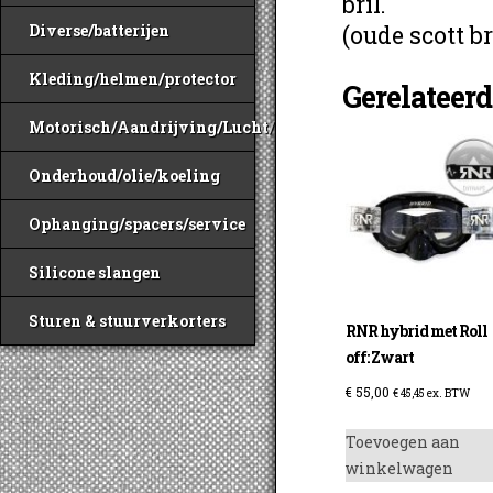
bril.
(oude scott b
Diverse/batterijen
Kleding/helmen/protector
Gerelateer
Motorisch/Aandrijving/Lucht/Benzine
Onderhoud/olie/koeling
Ophanging/spacers/service
Silicone slangen
Sturen & stuurverkorters
RNR hybrid met Roll
off: Zwart
€
55,00
€
45,45
ex. BTW
Toevoegen aan
winkelwagen