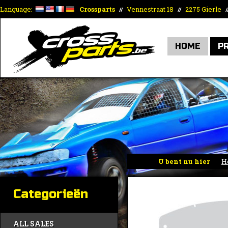
Language:
Crossparts
Vennestraat 18
2275 Gierle
//
//
/
HOME
P
U bent nu hier
H
Categorieën
ALL SALES