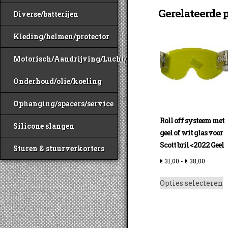
Gerelateerde 
Diverse/batterijen
Kleding/helmen/protector
Motorisch/Aandrijving/Lucht/Benzine
Onderhoud/olie/koeling
Ophanging/spacers/service
Roll off systeem met
Silicone slangen
geel of wit glas voor
Scott bril <2022 Geel
Sturen & stuurverkorters
Prijskla
€
31,00
-
€
38,00
€ 31,00
D
Opties selecteren
tot
p
€ 38,00
h
m
v