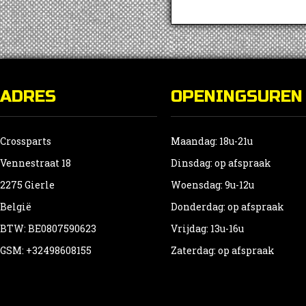
D
o
k
g
w
ADRES
OPENINGSUREN
o
d
p
Crossparts
Maandag: 18u-21u
Vennestraat 18
Dinsdag: op afspraak
2275 Gierle
Woensdag: 9u-12u
België
Donderdag: op afspraak
BTW: BE0807590623
Vrijdag: 13u-16u
GSM: +32498608155
Zaterdag: op afspraak