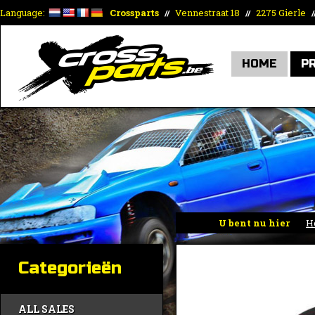
Language:
Crossparts
Vennestraat 18
2275 Gierle
//
//
/
HOME
P
U bent nu hier
H
Categorieën
ALL SALES