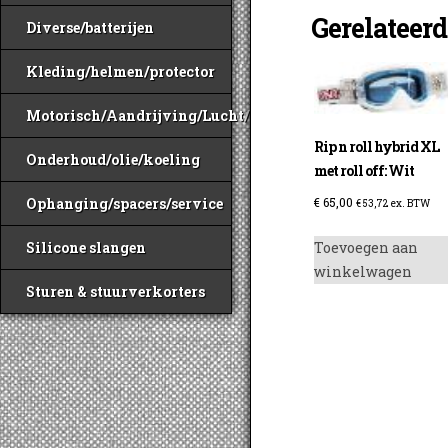
Gerelateer
Diverse/batterijen
Kleding/helmen/protector
Motorisch/Aandrijving/Lucht/Benzine
Rip n roll hybrid XL
Onderhoud/olie/koeling
met roll off: Wit
€
65,00
Ophanging/spacers/service
€
53,72
ex. BTW
Toevoegen aan
Silicone slangen
winkelwagen
Sturen & stuurverkorters