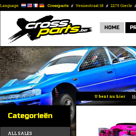
Language:
Crossparts
Vennestraat 18
2275 Gierle
//
//
/
HOME
P
U bent nu hier
H
Categorieën
ALL SALES