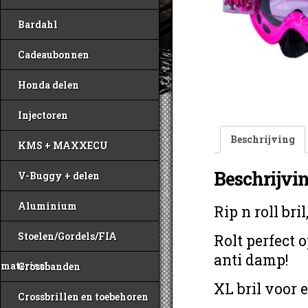
Bardahl
Cadeaubonnen
Honda delen
Injectoren
Beschrijving
KMS + MAXXECU
Beschrijvi
V-Buggy + delen
Aluminium
Rip n roll bri
Stoelen/Gordels/FIA
Rolt perfect 
anti damp!
materiaal
Crossbanden
XL bril voor e
Crossbrillen en toebehoren