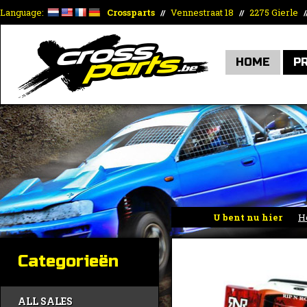
Language:
Crossparts
Vennestraat 18
2275 Gierle
//
//
/
HOME
P
U bent nu hier
H
Categorieën
ALL SALES