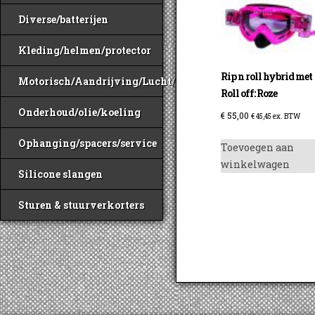
Diverse/batterijen
Kleding/helmen/protector
Rip n roll hybrid met
Motorisch/Aandrijving/Lucht/Benzine
Roll off: Roze
Onderhoud/olie/koeling
€
55,00
€
45,45
ex. BTW
Ophanging/spacers/service
Toevoegen aan
winkelwagen
Silicone slangen
Sturen & stuurverkorters