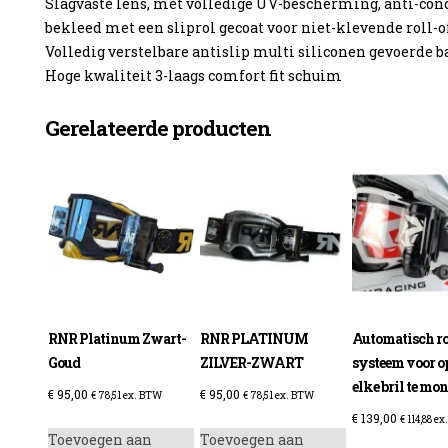
Slagvaste lens, met volledige UV-bescherming, anti-conde
bekleed met een sliprol gecoat voor niet-klevende roll-o
Volledig verstelbare antislip multi siliconen gevoerde 
Hoge kwaliteit 3-laags comfort fit schuim
Gerelateerde producten
RNR Platinum Zwart-
RNR PLATINUM
Automatisch rol
Goud
ZILVER-ZWART
systeem voor op
elke bril te mo
€
95,00
€
95,00
€
78,51
ex. BTW
€
78,51
ex. BTW
€
139,00
€
114,88
ex
Toevoegen aan
Toevoegen aan