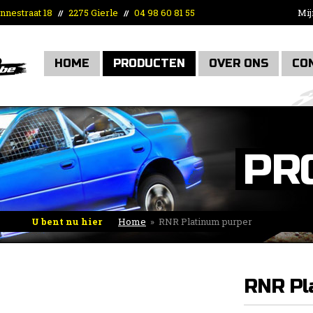
nnestraat 18
2275 Gierle
04 98 60 81 55
Mij
//
//
HOME
PRODUCTEN
OVER ONS
CO
PR
U bent nu hier
Home
»
RNR Platinum purper
RNR Pl