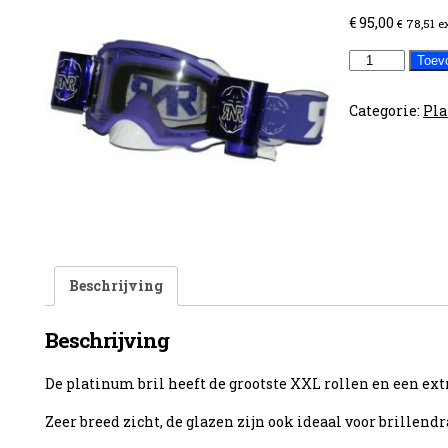
€
95,00
€
78,51
e
RNR
Toev
Platinum
purper
Categorie:
Pla
aantal
Beschrijving
Beschrijving
De platinum bril heeft de grootste XXL rollen en een ex
Zeer breed zicht, de glazen zijn ook ideaal voor brillendr