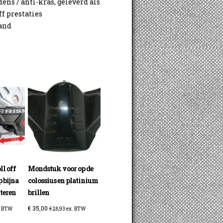
ns / anti-kras, geleverd als
ff prestaties
band
l off
Mondstuk voor op de
 bijna
colossius en platinium
nteren
brillen
€
35,00
. BTW
€
28,93
ex. BTW