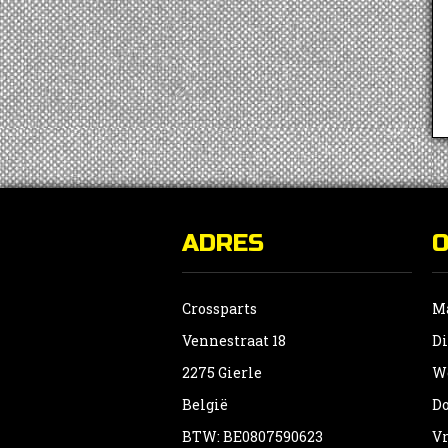
ADRES
Crossparts
Ma
Vennestraat 18
Di
2275 Gierle
Wo
België
Do
BTW: BE0807590623
Vr