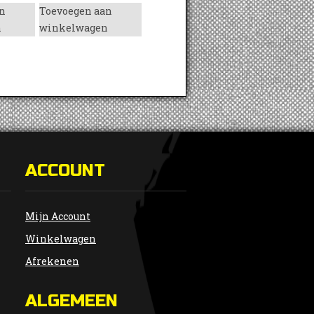
n
Toevoegen aan
n
winkelwagen
ACCOUNT
Mijn Account
Winkelwagen
Afrekenen
ALGEMEEN