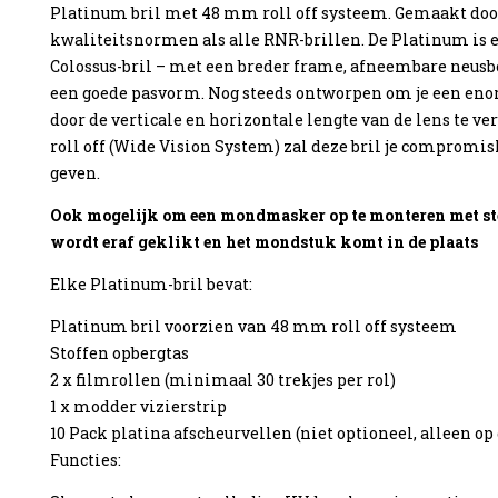
Platinum bril met 48 mm roll off systeem. Gemaakt doo
kwaliteitsnormen als alle RNR-brillen. De Platinum is e
Colossus-bril – met een breder frame, afneembare neus
een goede pasvorm. Nog steeds ontworpen om je een enor
door de verticale en horizontale lengte van de lens te
enzine
roll off (Wide Vision System) zal deze bril je compromi
geven.
Ook mogelijk om een mondmasker op te monteren met ste
wordt eraf geklikt en het mondstuk komt in de plaats
Elke Platinum-bril bevat:
Platinum bril voorzien van 48 mm roll off systeem
Stoffen opbergtas
2 x filmrollen (minimaal 30 trekjes per rol)
1 x modder vizierstrip
10 Pack platina afscheurvellen (niet optioneel, alleen o
Functies: