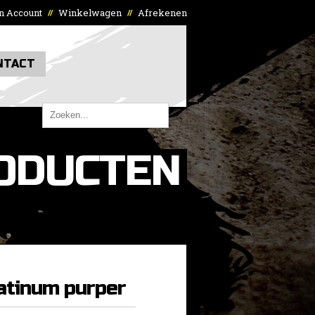
n Account
Winkelwagen
Afrekenen
//
//
NTACT
ODUCTEN
atinum purper