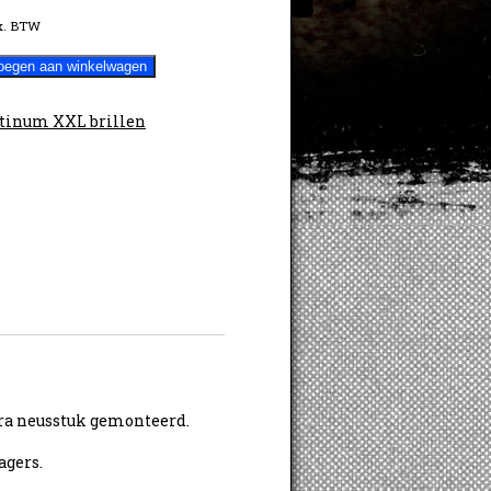
x. BTW
oegen aan winkelwagen
tinum XXL brillen
tra neusstuk gemonteerd.
agers.