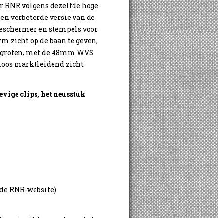
r RNR volgens dezelfde hoge
en verbeterde versie van de
beschermer en stempels voor
m zicht op de baan te geven,
 vergroten, met de 48mm WVS
sloos marktleidend zicht
vige clips, het neusstuk
p de RNR-website)