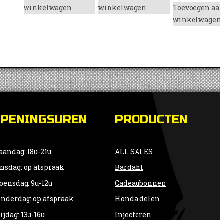
winkelwagen
winkelwagen
Toevoegen aa
winkelwage
OPENINGSUREN
PRODUCTEN
andag: 18u-21u
ALL SALES
nsdag: op afspraak
Bardahl
ensdag: 9u-12u
Cadeaubonnen
nderdag: op afspraak
Honda delen
ijdag: 13u-16u
Injectoren