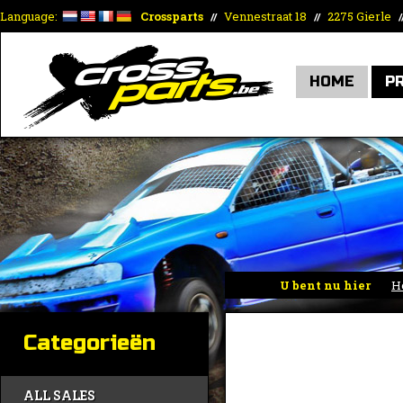
Language:
Crossparts
Vennestraat 18
2275 Gierle
//
//
/
HOME
P
U bent nu hier
H
Categorieën
ALL SALES