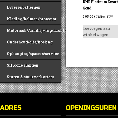
RNR Platinum Zwart
Diverse/batterijen
Goud
€
95,00
€
78,51
ex. BTW
Kleding/helmen/protector
Toevoegen aan
Motorisch/Aandrijving/Lucht/Benzine
winkelwagen
Onderhoud/olie/koeling
Ophanging/spacers/service
Silicone slangen
Sturen & stuurverkorters
ADRES
OPENINGSUREN