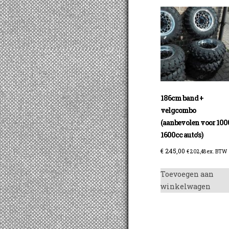
186cm band +
velgcombo
(aanbevolen voor 100
1600cc auto’s)
€
245,00
€
202,48
ex. BTW
Toevoegen aan
winkelwagen