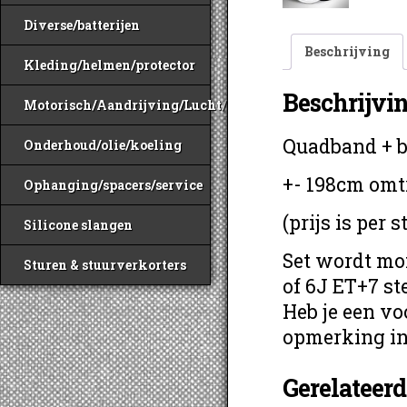
Diverse/batterijen
Beschrijving
Kleding/helmen/protector
Beschrijvi
Motorisch/Aandrijving/Lucht/Benzine
Quadband + b
Onderhoud/olie/koeling
+- 198cm omtr
Ophanging/spacers/service
(prijs is per 
Silicone slangen
Set wordt mo
Sturen & stuurverkorters
of 6J ET+7 st
Heb je een voo
opmerking i
Gerelateer