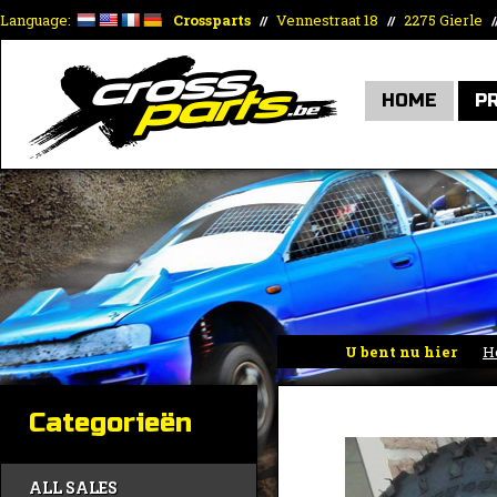
Language:
Crossparts
Vennestraat 18
2275 Gierle
//
//
/
HOME
P
U bent nu hier
H
motoren)
Categorieën
ALL SALES