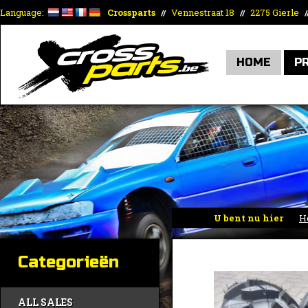
Language:
Crossparts
Vennestraat 18
2275 Gierle
//
//
/
HOME
P
U bent nu hier
H
Categorieën
ALL SALES