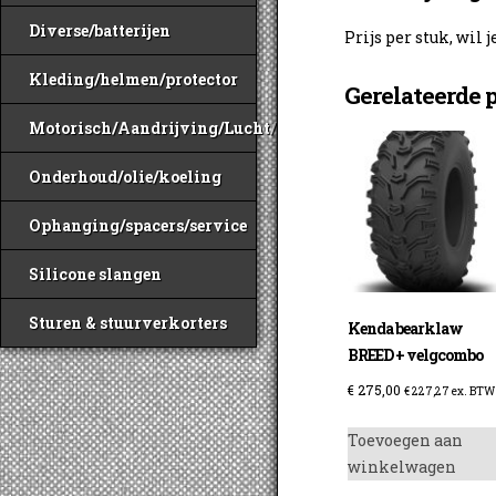
Diverse/batterijen
Prijs per stuk, wil 
Kleding/helmen/protector
Gerelateerde 
Motorisch/Aandrijving/Lucht/Benzine
Onderhoud/olie/koeling
Ophanging/spacers/service
Silicone slangen
Sturen & stuurverkorters
Kenda bearklaw
BREED + velgcombo
€
275,00
€
227,27
ex. BTW
Toevoegen aan
winkelwagen