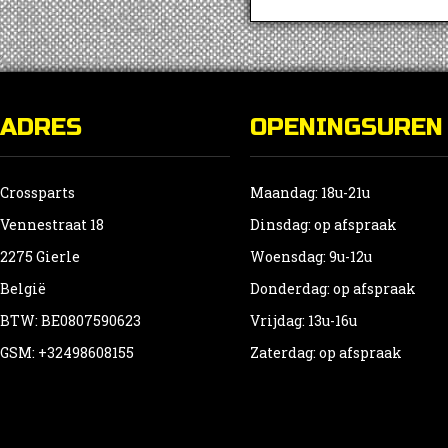
g
w
o
d
p
ADRES
OPENINGSUREN
Crossparts
Maandag: 18u-21u
Vennestraat 18
Dinsdag: op afspraak
2275 Gierle
Woensdag: 9u-12u
België
Donderdag: op afspraak
BTW: BE0807590623
Vrijdag: 13u-16u
GSM: +32498608155
Zaterdag: op afspraak