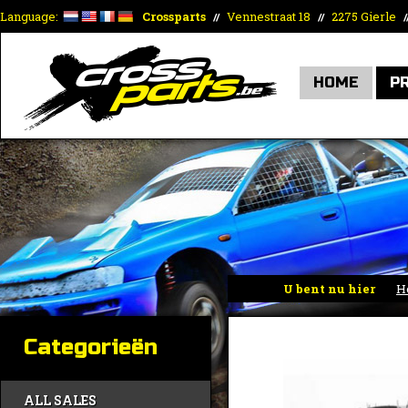
Language:
Crossparts
Vennestraat 18
2275 Gierle
//
//
/
HOME
P
U bent nu hier
H
Categorieën
ALL SALES