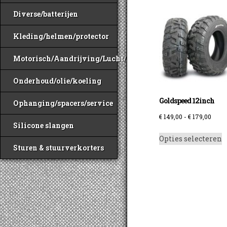
Diverse/batterijen
Kleding/helmen/protector
Motorisch/Aandrijving/Lucht/Benzine
Onderhoud/olie/koeling
Goldspeed 12inch
Ophanging/spacers/service
Prijs
€
149,00
-
€
179,00
Silicone slangen
€ 149
D
Opties selecteren
tot
p
Sturen & stuurverkorters
€ 179
h
m
v
D
o
k