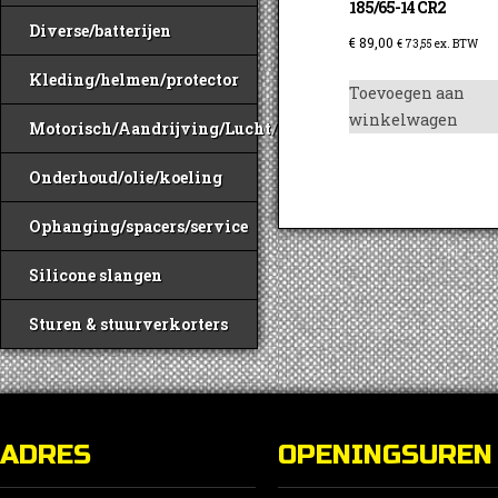
185/65-14 CR2
Diverse/batterijen
€
89,00
€
73,55
ex. BTW
Kleding/helmen/protector
Toevoegen aan
winkelwagen
Motorisch/Aandrijving/Lucht/Benzine
Onderhoud/olie/koeling
Ophanging/spacers/service
Silicone slangen
Sturen & stuurverkorters
ADRES
OPENINGSUREN