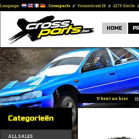
Language:
Crossparts
Vennestraat 18
2275 Gierle
//
//
/
HOME
P
U bent nu hier
H
Categorieën
ALL SALES