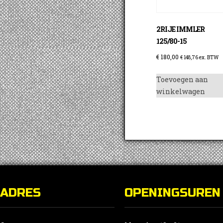
2RIJE IMMLER
125/80-15
€
180,00
€
148,76
ex. BTW
Toevoegen aan
winkelwagen
ADRES
OPENINGSUREN