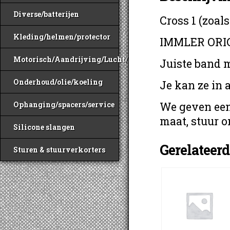
Diverse/batterijen
Cross 1 (zoal
Kleding/helmen/protector
IMMLER ORIGI
Motorisch/Aandrijving/Lucht/Benzine
Juiste band 
Onderhoud/olie/koeling
Je kan ze in
We geven een
Ophanging/spacers/service
maat, stuur o
Silicone slangen
Gerelateer
Sturen & stuurverkorters