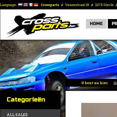
Language:
Crossparts
Vennestraat 18
2275 Gierle
//
//
/
HOME
P
U bent nu hier
H
Categorieën
ALL SALES