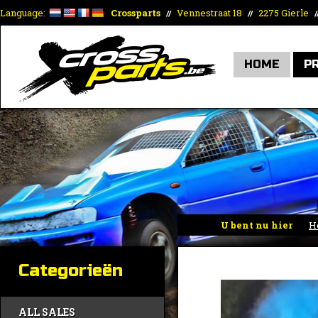
Language:
Crossparts
Vennestraat 18
2275 Gierle
//
//
/
HOME
P
U bent nu hier
H
Categorieën
ALL SALES