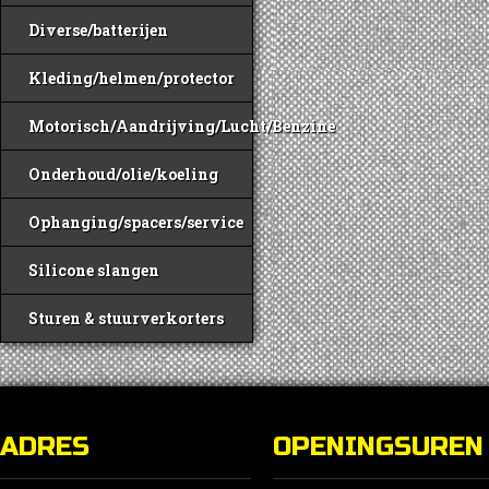
Diverse/batterijen
Kleding/helmen/protector
Motorisch/Aandrijving/Lucht/Benzine
Onderhoud/olie/koeling
Ophanging/spacers/service
Silicone slangen
Sturen & stuurverkorters
ADRES
OPENINGSUREN