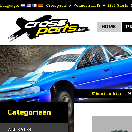
Language:
Crossparts
Vennestraat 18
2275 Gierle
//
//
/
HOME
P
U bent nu hier
H
Categorieën
ALL SALES