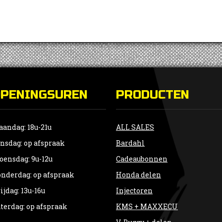
OPENINGSUREN
PRODUCTEN
andag: 18u-21u
ALL SALES
nsdag: op afspraak
Bardahl
ensdag: 9u-12u
Cadeaubonnen
nderdag: op afspraak
Honda delen
ijdag: 13u-16u
Injectoren
terdag: op afspraak
KMS + MAXXECU