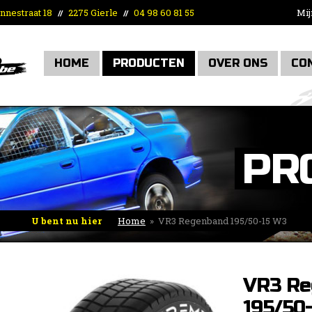
nnestraat 18
2275 Gierle
04 98 60 81 55
Mij
//
//
HOME
PRODUCTEN
OVER ONS
CO
PR
U bent nu hier
Home
»
VR3 Regenband 195/50-15 W3
VR3 Re
195/50