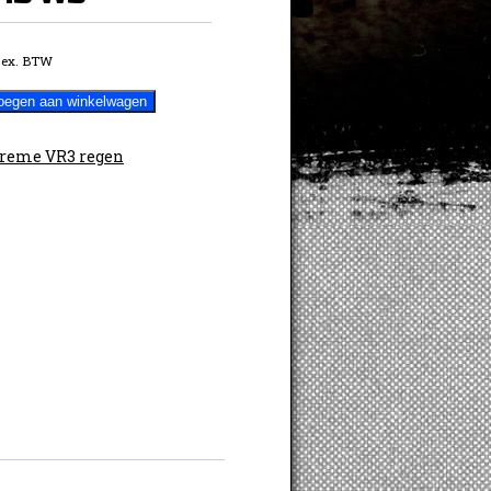
ex. BTW
oegen aan winkelwagen
reme VR3 regen