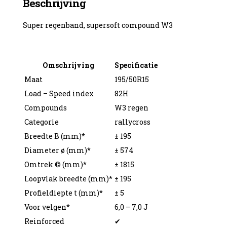
Beschrijving
Super regenband, supersoft compound W3
enzine
Omschrijving
Specificatie
Maat
195/50R15
Load – Speed index
82H
Compounds
W3 regen
Categorie
rallycross
Breedte B (mm)*
± 195
Diameter ø (mm)*
± 574
Omtrek © (mm)*
± 1815
Loopvlak breedte (mm)*
± 195
Profieldiepte t (mm)*
± 5
Voor velgen*
6,0 – 7,0 J
Reinforced
✔