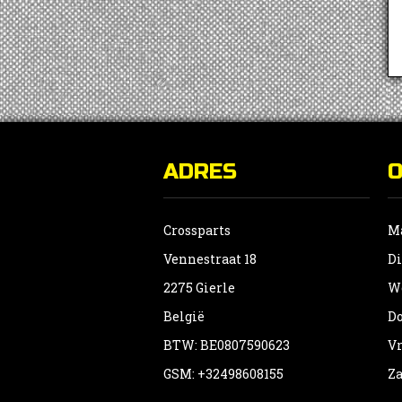
ADRES
Crossparts
Ma
Vennestraat 18
Di
2275 Gierle
Wo
België
Do
BTW: BE0807590623
Vr
GSM: +32498608155
Za