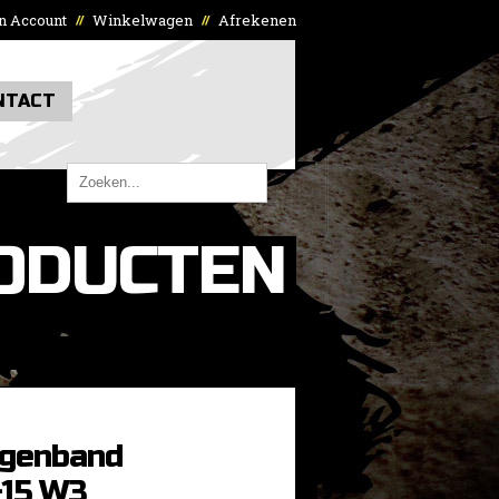
n Account
Winkelwagen
Afrekenen
//
//
NTACT
ODUCTEN
genband
-15 W3