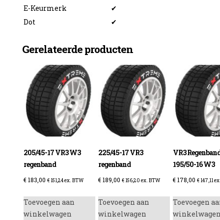
E-Keurmerk
✔
Dot
✔
Gerelateerde producten
205/45-17 VR3 W3
225/45-17 VR3
VR3 Regenban
regenband
regenband
195/50-16 W3
€
183,00
€
189,00
€
178,00
€
151,24
ex. BTW
€
156,20
ex. BTW
€
147,11
ex
Toevoegen aan
Toevoegen aan
Toevoegen aa
winkelwagen
winkelwagen
winkelwage