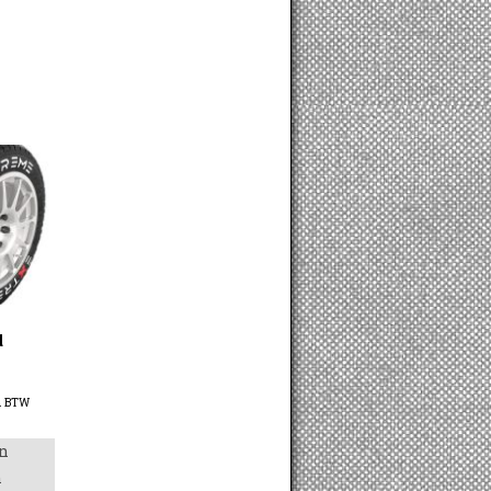
d
. BTW
n
n