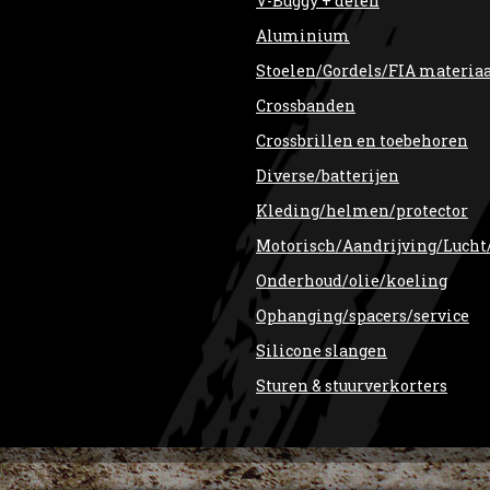
V-Buggy + delen
Aluminium
Stoelen/Gordels/FIA materia
Crossbanden
Crossbrillen en toebehoren
Diverse/batterijen
Kleding/helmen/protector
Motorisch/Aandrijving/Lucht
Onderhoud/olie/koeling
Ophanging/spacers/service
Silicone slangen
Sturen & stuurverkorters