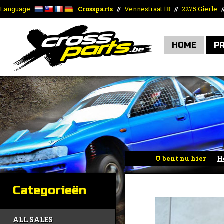
Language:
Crossparts
Vennestraat 18
2275 Gierle
//
//
/
HOME
P
U bent nu hier
H
Categorieën
ALL SALES