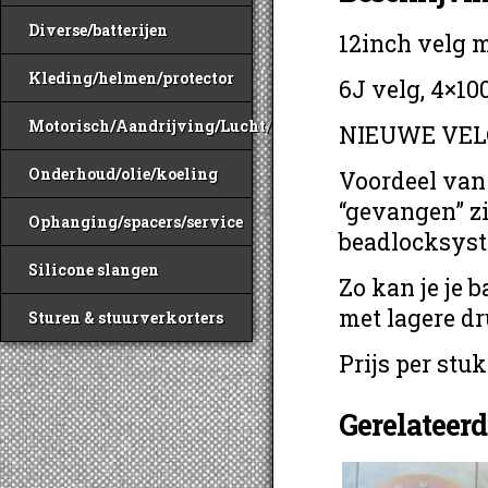
Diverse/batterijen
12inch velg 
Kleding/helmen/protector
6J velg, 4×100
Motorisch/Aandrijving/Lucht/Benzine
NIEUWE VEL
Onderhoud/olie/koeling
Voordeel van
“gevangen” zi
Ophanging/spacers/service
beadlocksys
Silicone slangen
Zo kan je je 
met lagere dr
Sturen & stuurverkorters
Prijs per stuk
Gerelateer