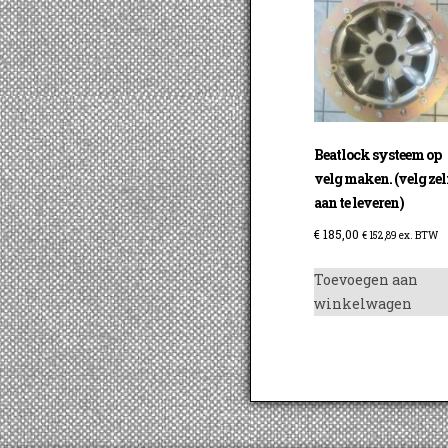
Beatlock systeem op
velg maken. (velg zel
aan te leveren)
€
185,00
€
152,89
ex. BTW
Toevoegen aan
winkelwagen