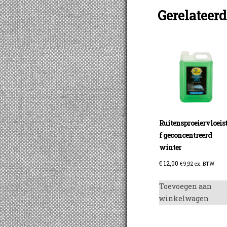
Gerelateer
Ruitensproeiervloeis
f geconcentreerd
winter
€
12,00
€
9,92
ex. BTW
Toevoegen aan
winkelwagen