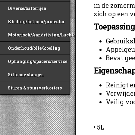
in de zomerm
Diverse/batterijen
zich op een v
Kleding/helmen/protector
Toepassing
Motorisch/Aandrijving/Lucht/Benzine
Gebruiksk
Onderhoud/olie/koeling
Appelgeu
Bevat ge
Ophanging/spacers/service
Eigenschap
Silicone slangen
Reinigt e
Sturen & stuurverkorters
Verwijder
Veilig vo
• 5L