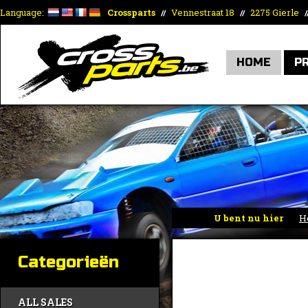
Language:
Crossparts
Vennestraat 18
2275 Gierle
//
//
/
HOME
P
U bent nu hier
H
Categorieën
ALL SALES