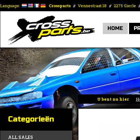
Language:
Crossparts
Vennestraat 18
2275 Gierle
//
//
/
HOME
P
U bent nu hier
H
Categorieën
ALL SALES