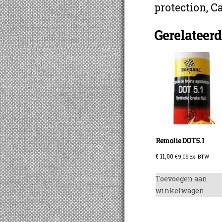
protection, C
Gerelateer
Remolie DOT5.1
€
11,00
€
9,09
ex. BTW
Toevoegen aan
winkelwagen