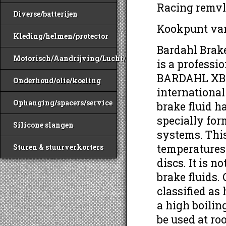
Racing remvl
Diverse/batterijen
Kookpunt van
Kleding/helmen/protector
Bardahl Brak
Motorisch/Aandrijving/Lucht/Benzine
is a professi
BARDAHL XBF 
Onderhoud/olie/koeling
internationa
Ophanging/spacers/service
brake fluid h
specially for
Silicone slangen
systems. This
temperatures
Sturen & stuurverkorters
discs. It is 
brake fluids.
classified as
a high boilin
be used at ro