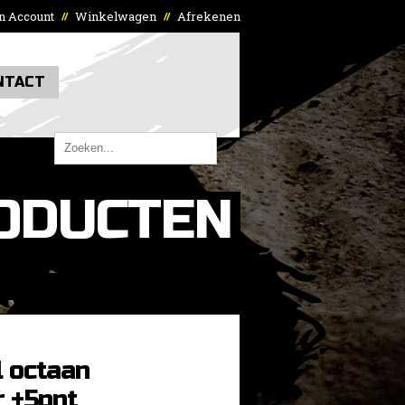
n Account
Winkelwagen
Afrekenen
//
//
NTACT
ODUCTEN
 octaan
r +5pnt