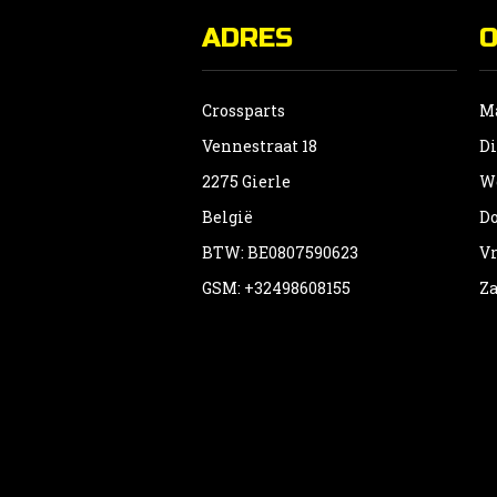
ADRES
Crossparts
Ma
Vennestraat 18
Di
2275 Gierle
Wo
België
Do
BTW: BE0807590623
Vr
GSM: +32498608155
Za