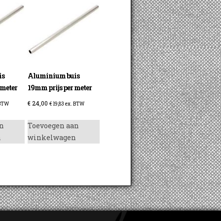
is
Aluminium buis
 meter
19mm prijs per meter
€
24,00
 BTW
€
19,83
ex. BTW
n
Toevoegen aan
n
winkelwagen