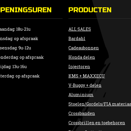
OPENINGSUREN
PRODUCTEN
andag: 18u-21u
ALL SALES
nsdag: op afspraak
Bardahl
ensdag: 9u-12u
Cadeaubonnen
nderdag: op afspraak
Honda delen
ijdag: 13u-16u
Injectoren
terdag: op afspraak
KMS + MAXXECU
V-Buggy + delen
Aluminium
Stoelen/Gordels/FIA materia
Crossbanden
Crossbrillen en toebehoren