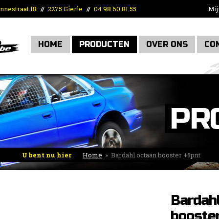
nnestraat 18
2275 Gierle
04 98 60 81 55
Mij
//
//
HOME
PRODUCTEN
OVER ONS
CO
PR
U bent nu hier
Home
»
Bardahl octaan booster +5pnt
Bardahl
booste