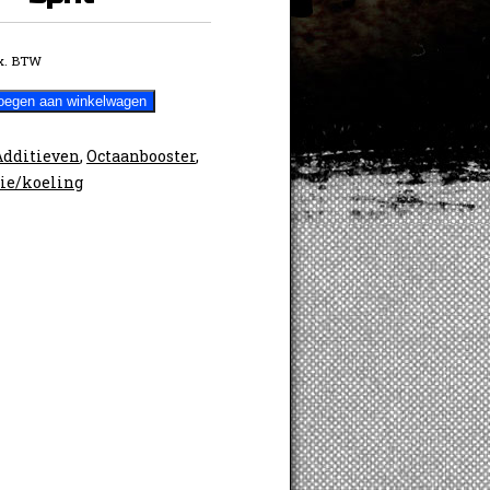
x. BTW
oegen aan winkelwagen
Additieven
,
Octaanbooster
,
ie/koeling