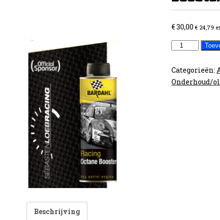
€
30,00
€
24,79
e
Bardahl
Toev
octaan
booster
Categorieën:
+5pnt
Onderhoud/ol
aantal
Beschrijving