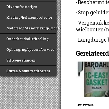
-Beschermt te
Diverse/batterijen
-Stop geluid
Kleding/helmen/protector
-Vergemakkel
Motorisch/Aandrijving/Lucht/Benzine
wielbouten/
-Langdurige
Onderhoud/olie/koeling
Ophanging/spacers/service
Gerelateer
Silicone slangen
Sturen & stuurverkorters
Universele