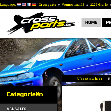
Language:
Crossparts
Vennestraat 18
2275 Gierle
//
//
/
HOME
P
U bent nu hier
H
Categorieën
ALL SALES