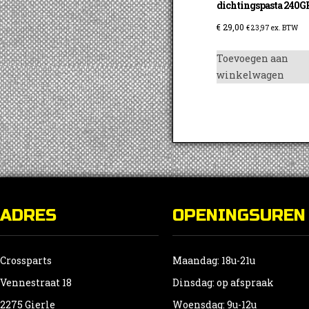
dichtingspasta 240G
€
29,00
€
23,97
ex. BTW
Toevoegen aan
winkelwagen
ADRES
OPENINGSUREN
Crossparts
Maandag: 18u-21u
Vennestraat 18
Dinsdag: op afspraak
2275 Gierle
Woensdag: 9u-12u